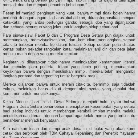
💬 “Semua orang berhak punya mimpi. Tapi, mimpi itu wajib di tulis agar
menjadi doa dan menjadi penuntun kehidupan.”
Pesan ini menjadi pengingat yang kuat, bahwa mimpi tidak boleh hanya
berhenti di angan-angan. Ia harus diabadikan, ditransformasikan menjadi
kata-kata, yang lantas berfungsi ganda: sebagai doa yang dipanjatkan
dan sebagai penuntun yang jelas untuk langkah hidup sehari-hari.
Para siswa-siswi Paket B dan C Program Desa Setara pun diajak untuk
merenungkan, memvisualisasikan, dan kemudian menuangkan semua
cita-cita terbesar mereka ke dalam tulisan. Setiap coretan pena di atas
kertas bukan sekadar rangkaian kata, melainkan janji diri dan peta jalan
menuju masa depan yang mereka impikan.
Kegiatan ini diharapkan tidak hanya meningkatkan kemampuan literasi
dan menulis para peserta, tetapi yang lebih penting, menanamkan
keyakinan bahwa dengan menuliskan mimpi, mereka telah mengambil
langkah pertama dan terpenting untuk bergerak maju.
Mereka diajarkan bahwa untuk meraih cita-cita, bermimpi saja tidaklah
cukup, melainkan harus diikuti dengan aksi nyata, yang dimulai dari
komitmen untuk menuliskannya.
Kelas Menulis hari ini di Desa Sidorejo menjadi bukti nyata bahwa
Program Desa Setara benar-benar menciptakan kesempatan yang setara
bagi setiap individu untuk membangun kembali impian mereka melalui
pendidikan dan literasi, dengan harapan agar kelak, mimpi yang tertulis itu
benar-benar menjadi kenyataan.
Kita nantikan kisah dan mimpi anak desa ini di buku yang akan kami
cetak dan terbitkan oleh TBM Cahaya Kepahiang dan Penerbit Yayasan
Az Zahra Kepahiang