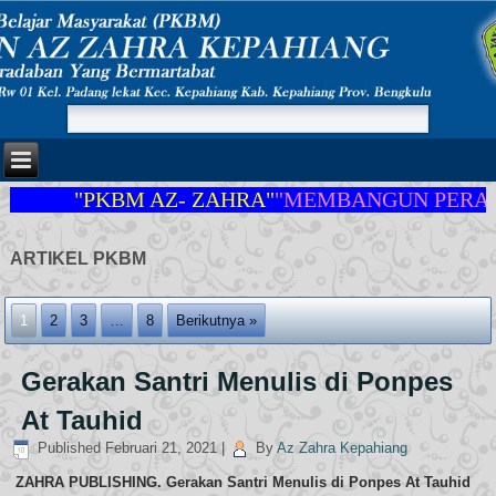
"PKBM AZ- ZAHRA"
"MEMBANGUN PERADAB
ARTIKEL PKBM
1
2
3
…
8
Berikutnya »
Gerakan Santri Menulis di Ponpes
At Tauhid
Published
Februari 21, 2021
|
By
Az Zahra Kepahiang
ZAHRA PUBLISHING. Gerakan Santri Menulis di Ponpes At Tauhid