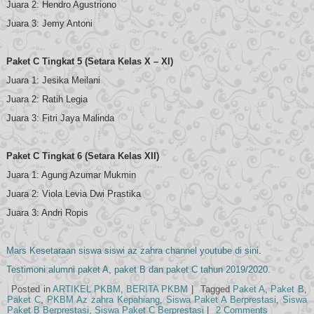
Juara 2: Hendro Agustriono
Juara 3: Jemy Antoni
Paket C Tingkat 5 (Setara Kelas X – XI)
Juara 1: Jesika Meilani
Juara 2: Ratih Legia
Juara 3: Fitri Jaya Malinda
Paket C Tingkat 6 (Setara Kelas XII)
Juara 1: Agung Azumar Mukmin
Juara 2: Viola Levia Dwi Prastika
Juara 3: Andri Ropis
Mars Kesetaraan siswa siswi az zahra channel youtube di sini
.
Testimoni alumni paket A, paket B dan paket C tahun 2019/2020.
Posted in
ARTIKEL PKBM
,
BERITA PKBM
|
Tagged
Paket A
,
Paket B
,
Paket C
,
PKBM Az zahra Kepahiang
,
Siswa Paket A Berprestasi
,
Siswa
Paket B Berprestasi
,
Siswa Paket C Berprestasi
|
2 Comments