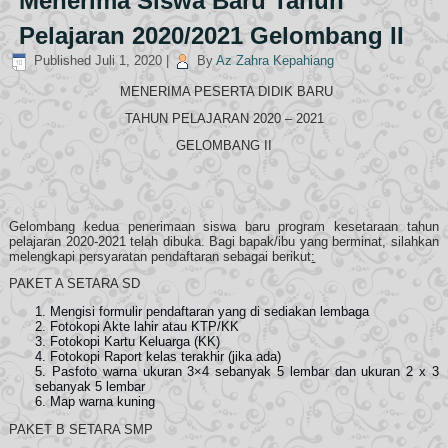
Menerima Siswa Baru Tahun
Pelajaran 2020/2021 Gelombang II
Published
Juli 1, 2020
|
By
Az Zahra Kepahiang
MENERIMA PESERTA DIDIK BARU
TAHUN PELAJARAN 2020 – 2021
GELOMBANG II
Gelombang kedua penerimaan siswa baru program kesetaraan tahun
pelajaran 2020-2021 telah dibuka. Bagi bapak/ibu yang berminat, silahkan
melengkapi persyaratan pendaftaran sebagai berikut
:
PAKET A SETARA SD
Mengisi formulir pendaftaran yang di sediakan lembaga
Fotokopi Akte lahir atau KTP/KK
Fotokopi Kartu Keluarga (KK)
Fotokopi Raport kelas terakhir (jika ada)
Pasfoto warna ukuran 3×4 sebanyak 5 lembar dan ukuran 2 x 3
sebanyak 5 lembar
Map warna kuning
PAKET B SETARA SMP