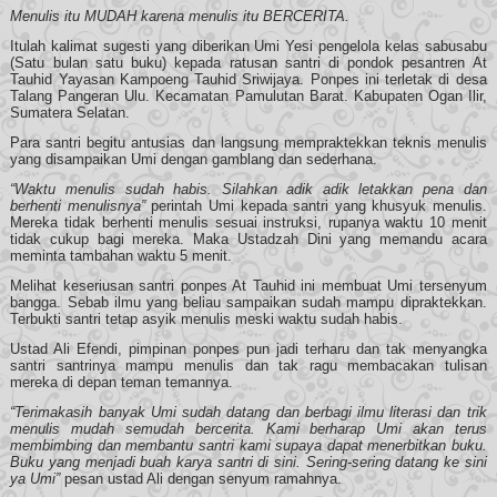
Menulis itu MUDAH karena menulis itu BERCERITA.
Itulah kalimat sugesti yang diberikan Umi Yesi pengelola kelas sabusabu
(Satu bulan satu buku) kepada ratusan santri di pondok pesantren At
Tauhid Yayasan Kampoeng Tauhid Sriwijaya. Ponpes ini terletak di desa
Talang Pangeran Ulu. Kecamatan Pamulutan Barat. Kabupaten Ogan Ilir,
Sumatera Selatan.
Para santri begitu antusias dan langsung mempraktekkan teknis menulis
yang disampaikan Umi dengan gamblang dan sederhana.
“Waktu menulis sudah habis. Silahkan adik adik letakkan pena dan
berhenti menulisnya”
perintah Umi kepada santri yang khusyuk menulis.
Mereka tidak berhenti menulis sesuai instruksi, rupanya waktu 10 menit
tidak cukup bagi mereka. Maka Ustadzah Dini yang memandu acara
meminta tambahan waktu 5 menit.
Melihat keseriusan santri ponpes At Tauhid ini membuat Umi tersenyum
bangga. Sebab ilmu yang beliau sampaikan sudah mampu dipraktekkan.
Terbukti santri tetap asyik menulis meski waktu sudah habis.
Ustad Ali Efendi, pimpinan ponpes pun jadi terharu dan tak menyangka
santri santrinya mampu menulis dan tak ragu membacakan tulisan
mereka di depan teman temannya.
“Terimakasih banyak Umi sudah datang dan berbagi ilmu literasi dan trik
menulis mudah semudah bercerita. Kami berharap Umi akan terus
membimbing dan membantu santri kami supaya dapat menerbitkan buku.
Buku yang menjadi buah karya santri di sini. Sering-sering datang ke sini
ya Umi”
pesan ustad Ali dengan senyum ramahnya.