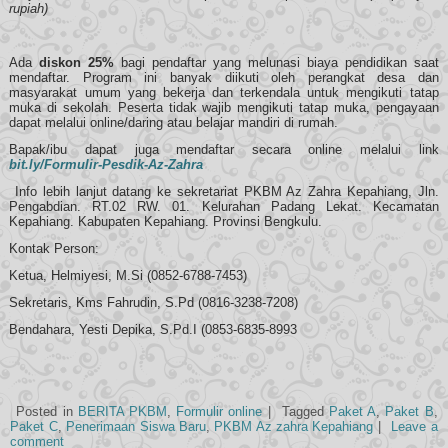
rupiah)
Ada
diskon 25%
bagi pendaftar yang melunasi biaya pendidikan saat
mendaftar. Program ini banyak diikuti oleh perangkat desa dan
masyarakat umum yang bekerja dan terkendala untuk mengikuti tatap
muka di sekolah. Peserta tidak wajib mengikuti tatap muka, pengayaan
dapat melalui online/daring atau belajar mandiri di rumah.
Bapak/ibu dapat juga mendaftar secara online melalui link
bit.ly/Formulir-Pesdik-Az-Zahra
Info lebih lanjut datang ke sekretariat PKBM Az Zahra Kepahiang, Jln.
Pengabdian. RT.02 RW. 01. Kelurahan Padang Lekat. Kecamatan
Kepahiang. Kabupaten Kepahiang. Provinsi Bengkulu.
Kontak Person:
Ketua, Helmiyesi, M.Si (0852-6788-7453)
Sekretaris, Kms Fahrudin, S.Pd (0816-3238-7208)
Bendahara, Yesti Depika, S.Pd.I (0853-6835-8993
Posted in
BERITA PKBM
,
Formulir online
|
Tagged
Paket A
,
Paket B
,
Paket C
,
Penerimaan Siswa Baru
,
PKBM Az zahra Kepahiang
|
Leave a
comment