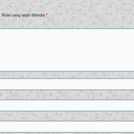
.
Ruas yang wajib ditandai
*