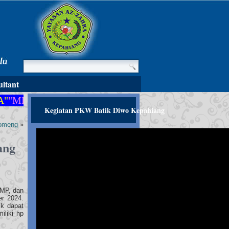
ltant
MEMBANGUN PERADABAN YANG BERMARTABAT
Kegiatan PKW Batik Diwo Kepahiang
Komeng
»
ang
SMP, dan
r 2024.
ik dapat
liki hp