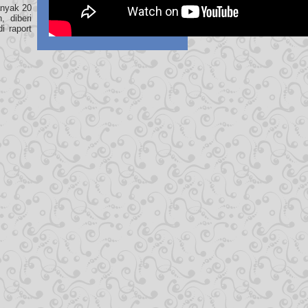
anyak 20
 diberi
i raport