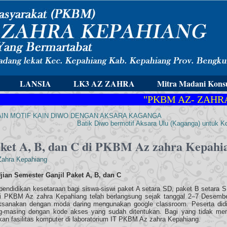
LANSIA
LK3 AZ ZAHRA
Mitra Madani Konsu
"PKBM AZ- ZAHRA"
"
N MOTIF KAIN DIWO DENGAN AKSARA KAGANGA
Batik Diwo bermotif Aksara Ulu (Kaganga) untuk 
aket A, B, dan C di PKBM Az zahra Kepahi
Zahra Kepahiang
jian Semester Ganjil Paket A, B, dan C
pendidikan kesetaraan bagi siswa-siswi paket A setara SD, paket B setara 
i PKBM Az zahra Kepahiang telah berlangsung sejak tanggal 2–7 Desembe
laksanakan dengan moda daring mengunakan google classroom. Peserta did
-masing dengan kode akses yang sudah ditentukan. Bagi yang tidak memi
an fasilitas komputer di laboratorium IT PKBM Az zahra Kepahiang.