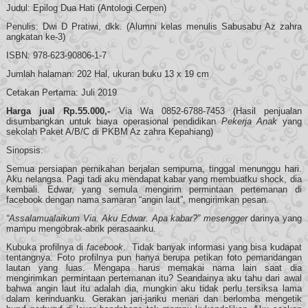
Judul: Epilog Dua Hati (Antologi Cerpen)
Penulis: Dwi D Pratiwi, dkk. (Alumni kelas menulis Sabusabu Az zahra
angkatan ke-3)
ISBN: 978-623-90806-1-7
Jumlah halaman: 202 Hal, ukuran buku 13 x 19 cm
Cetakan Pertama: Juli 2019
Harga jual Rp.55.000,-
Via Wa 0852-6788-7453 (Hasil penjualan
disumbangkan untuk biaya operasional pendidikan
Pekerja Anak
yang
sekolah Paket A/B/C di PKBM Az zahra Kepahiang)
Sinopsis:
Semua persiapan pernikahan berjalan sempurna, tinggal menunggu hari.
Aku nelangsa. Pagi tadi aku mendapat kabar yang membuatku shock, dia
kembali. Edwar, yang semula mengirim permintaan pertemanan di
facebook dengan nama samaran “angin laut”, mengirimkan pesan.
“Assalamualaikum Via. Aku Edwar. Apa kabar?”
mesengger
darinya yang
mampu mengobrak-abrik perasaanku.
Kubuka profilnya di
facebook
. Tidak banyak informasi yang bisa kudapat
tentangnya. Foto profilnya pun hanya berupa petikan foto pemandangan
lautan yang luas. Mengapa harus memakai nama lain saat dia
mengirimkan permintaan pertemanan itu? Seandainya aku tahu dari awal
bahwa angin laut itu adalah dia, mungkin aku tidak perlu tersiksa lama
dalam kerinduanku. Gerakan jari-jariku menari dan berlomba mengetik