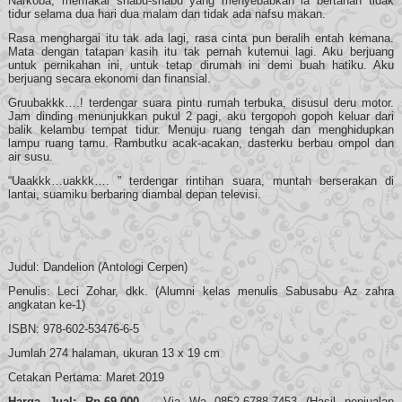
Narkoba, memakai shabu-shabu yang menyebabkan ia bertahan tidak
tidur selama dua hari dua malam dan tidak ada nafsu makan.
Rasa menghargai itu tak ada lagi, rasa cinta pun beralih entah kemana.
Mata dengan tatapan kasih itu tak pernah kutemui lagi. Aku berjuang
untuk pernikahan ini, untuk tetap dirumah ini demi buah hatiku. Aku
berjuang secara ekonomi dan finansial.
Gruubakkk….! terdengar suara pintu rumah terbuka, disusul deru motor.
Jam dinding menunjukkan pukul 2 pagi, aku tergopoh gopoh keluar dari
balik kelambu tempat tidur. Menuju ruang tengah dan menghidupkan
lampu ruang tamu. Rambutku acak-acakan, dasterku berbau ompol dan
air susu.
“Uaakkk…uakkk…. ” terdengar rintihan suara, muntah berserakan di
lantai, suamiku berbaring diambal depan televisi.
Judul: Dandelion (Antologi Cerpen)
Penulis: Leci Zohar, dkk. (Alumni kelas menulis Sabusabu Az zahra
angkatan ke-1)
ISBN: 978-602-53476-6-5
Jumlah 274 halaman, ukuran 13 x 19 cm
Cetakan Pertama: Maret 2019
Harga Jual: Rp.69.000,-
Via Wa 0852-6788-7453 (Hasil penjualan