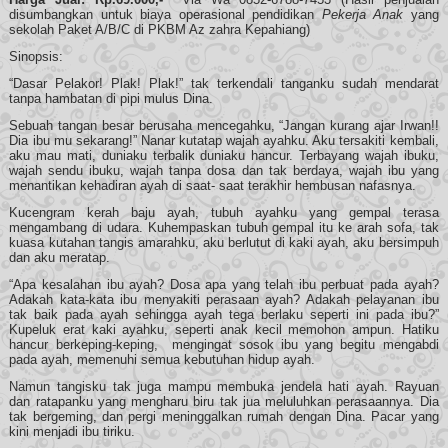
disumbangkan untuk biaya operasional pendidikan
Pekerja Anak
yang
sekolah Paket A/B/C di PKBM Az zahra Kepahiang)
Sinopsis:
“Dasar Pelakor! Plak! Plak!” tak terkendali tanganku sudah mendarat
tanpa hambatan di pipi mulus Dina.
Sebuah tangan besar berusaha mencegahku, “Jangan kurang ajar Irwan!!
Dia ibu mu sekarang!” Nanar kutatap wajah ayahku. Aku tersakiti kembali,
aku mau mati, duniaku terbalik duniaku hancur. Terbayang wajah ibuku,
wajah sendu ibuku, wajah tanpa dosa dan tak berdaya, wajah ibu yang
menantikan kehadiran ayah di saat- saat terakhir hembusan nafasnya.
Kucengram kerah baju ayah, tubuh ayahku yang gempal terasa
mengambang di udara. Kuhempaskan tubuh gempal itu ke arah sofa, tak
kuasa kutahan tangis amarahku, aku berlutut di kaki ayah, aku bersimpuh
dan aku meratap.
“Apa kesalahan ibu ayah? Dosa apa yang telah ibu perbuat pada ayah?
Adakah kata-kata ibu menyakiti perasaan ayah? Adakah pelayanan ibu
tak baik pada ayah sehingga ayah tega berlaku seperti ini pada ibu?”
Kupeluk erat kaki ayahku, seperti anak kecil memohon ampun. Hatiku
hancur berkeping-keping, mengingat sosok ibu yang begitu mengabdi
pada ayah, memenuhi semua kebutuhan hidup ayah.
Namun tangisku tak juga mampu membuka jendela hati ayah. Rayuan
dan ratapanku yang mengharu biru tak jua meluluhkan perasaannya. Dia
tak bergeming, dan pergi meninggalkan rumah dengan Dina. Pacar yang
kini menjadi ibu tiriku.