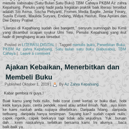
menulis sabusabu (Satu Bulan Satu Buku) TBM Cahaya PKBM Az zahra
Kepahiang. Penulis yang hadir pada kegiatan praktik baik literasi tersebut
adalah Siti Asma, Sischa Peliyanti, Fromes Media Bagite, Jeniar Ferary,
Susila Evianti, Maulida Suryani, Endang, Widya Hastuti, Rina Apriani dan
Dwi Dessy Pratiwi.
“Literasi di Kepahiang sudah oke bangettt,” senyum sumringah bu Kimli
yang disambut ucapan syukur Umi Yesi, Penulis Kepahiang yang ikut
hadir di penghujung acara tersebut.
Posted in
LITERASI DIGITAL
|
Tagged
menulis buku
,
Penerbitan Buku
,
PKBM Az zahra Kepahiang
,
Satu bulan satu buku (sabusabu)
,
TBM
Cahaya
|
Leave a comment
Ajakan Kebaikan, Menerbitkan dan
Membeli Buku
Published
Oktober 1, 2019
|
By
Az Zahra Kepahiang
Kabar gembira ni guys,!
Buat kamu yang hobi nulis, hobi corat coret kertas or buku diari, hobi
ketik karya puisi, cerita pendek, novel atau artikel ilmiah. Nah…ayo kirim
ke kami naskah anda supaya diterbitkan. Daripada hilang….daripada
terbuang…daripada hanya tersimpan. Sayang kan? sudah capek nulis,
capek ngetik, capek berkarya tapi tidak ada wujudnya. Yuk…buruan
dah…..kirim naskahnya…terbitkan bersama kami. Ini alurnya…..baca
baik-baik ya..