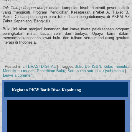
Tak Cukup dengan Mimpi
adalah kumpulan kisah inspiratif peserta didik
yang mengikuti Program Pendidikan Kesetaraan (Paket A, Paket B,
Paket C) dan perjuangan para tutor dalam pengabdiannya di PKBM Az
Zahra Kepahiang, Bengkulu.
Buku ini akan menjadi kenangan dan karya nyata pelaksanaan program
peningkatan minat baca, seni dan budaya. Upaya kami dalam
menyampaikan pesan lewat buku dan tulisan serta mendukung gerakan
literasi di Indonesia.
Posted in
LITERASI DIGITAL
|
Tagged
Buku Ber ISBN
,
Kelas menulis
,
Menulis itu mudah
,
Penerbitan Buku
,
Satu bulan satu buku (sabusabu)
|
Leave a comment
Kegiatan PKW Batik Diwo Kepahiang