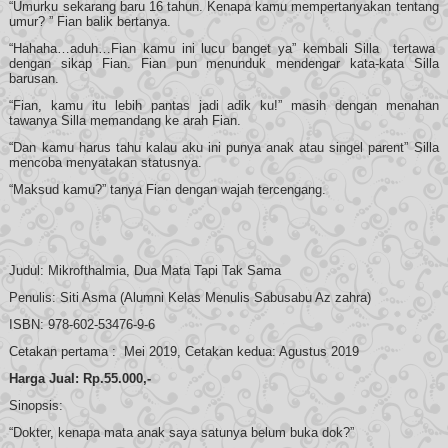
“Umurku sekarang baru 16 tahun. Kenapa kamu mempertanyakan tentang
umur? ” Fian balik bertanya.
“Hahaha…aduh…Fian kamu ini lucu banget ya” kembali Silla tertawa
dengan sikap Fian. Fian pun menunduk mendengar kata-kata Silla
barusan.
“Fian, kamu itu lebih pantas jadi adik ku!” masih dengan menahan
tawanya Silla memandang ke arah Fian.
“Dan kamu harus tahu kalau aku ini punya anak atau singel parent” Silla
mencoba menyatakan statusnya.
“Maksud kamu?” tanya Fian dengan wajah tercengang.
Judul: Mikrofthalmia, Dua Mata Tapi Tak Sama
Penulis: Siti Asma (Alumni Kelas Menulis Sabusabu Az zahra)
ISBN: 978-602-53476-9-6
Cetakan pertama : Mei 2019, Cetakan kedua: Agustus 2019
Harga Jual: Rp.55.000,-
Sinopsis:
“Dokter, kenapa mata anak saya satunya belum buka dok?”