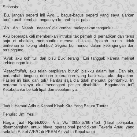
Sinopsis:
“Bu, jangan seperti ini! Ayo…, bagus-bagus seperti yang saya ajarkan
tadi” kuraih kembali tangannya ke arah lipat paha.
“Ah…Ah…Naaah…naaaan” dia kembali melepaskan tanganku.
Aku beberapa kali memberikan intruksi tak pernah di perhatikan dan terus
saja di abaikan, membuatku merasa di tolak. Apakah ibu ini tidak
berkenan di tolong olehku? Segera ku mundur dalam kebingungan dan
tersinggung.
“Ayuk aku koh tuli dan bisu Buk” terang Eni tanggab karena melihat
kebingungan ku.
“Astagfirullah,
aku telah berpikiran buruk” bisikku dalam hati. Dan aku
bertambah bingung dengan keterangan yang baru saja aku dapatkan.
Pasien ini bisu dan tuli? Pantas saja dia tidak menuruti perintahku. Ini
pertama kalinya aku menangani pasien disabilitas. Bagaimana ini?
Ketakutanku berkali lipat dari sebelumnya.
Judul: Hamari Adhuri Kahani Kisah Kita Yang Belum Tuntas
Penulis: Umi Yesi
Harga jual Rp.66.000,-
Via Wa 0852-6788-7453 (Hasil penjualan
disumbangkan untuk biaya operasional pendidikan
Pekerja Anak
yang
sekolah Paket A/B/C di PKBM Az zahra Kepahiang)