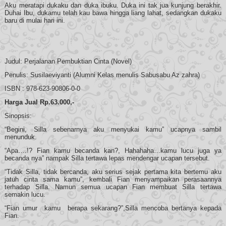
Aku meratapi dukaku dan duka ibuku. Duka ini tak jua kunjung berakhir.
Duhai Ibu, dukamu telah kau bawa hingga liang lahat, sedangkan dukaku
baru di mulai hari ini.
Judul: Perjalanan Pembuktian Cinta (Novel)
Penulis: Susilaeviyanti (Alumni Kelas menulis Sabusabu Az zahra)
ISBN : 978-623-90806-0-0
Harga Jual Rp.63.000,-
Sinopsis:
“Begini, Silla sebenarnya aku menyukai kamu” ucapnya sambil
menunduk.
“Apa….!? Fian kamu becanda kan?, Hahahaha…kamu lucu juga ya
becanda nya” nampak Silla tertawa lepas mendengar ucapan tersebut.
“Tidak Silla, tidak bercanda, aku serius sejak pertama kita bertemu aku
jatuh cinta sama kamu”, kembali Fian menyampaikan perasaannya
terhadap Silla. Namun semua ucapan Fian membuat Silla tertawa
semakin lucu.
“Fian umur kamu berapa sekarang?”,Silla mencoba bertanya kepada
Fian.