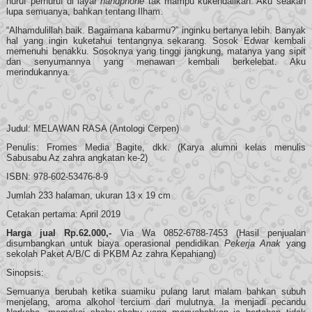
huruf perhuruf di layar
handphone
tak mampu kukendalikan. Aku seakan
lupa semuanya, bahkan tentang Ilham.
“Alhamdulillah baik. Bagaimana kabarmu?” inginku bertanya lebih. Banyak
hal yang ingin kuketahui tentangnya sekarang. Sosok Edwar kembali
memenuhi benakku. Sosoknya yang tinggi jangkung, matanya yang sipit
dan senyumannya yang menawan kembali berkelebat. Aku
merindukannya.
Judul: MELAWAN RASA (Antologi Cerpen)
Penulis: Fromes Media Bagite, dkk. (Karya alumni kelas menulis
Sabusabu Az zahra angkatan ke-2)
ISBN: 978-602-53476-8-9
Jumlah 233 halaman, ukuran 13 x 19 cm
Cetakan pertama: April 2019
Harga jual Rp.62.000,-
Via Wa 0852-6788-7453 (Hasil penjualan
disumbangkan untuk biaya operasional pendidikan
Pekerja Anak
yang
sekolah Paket A/B/C di PKBM Az zahra Kepahiang)
Sinopsis:
Semuanya berubah ketika suamiku pulang larut malam bahkan subuh
menjelang, aroma alkohol tercium dari mulutnya. Ia menjadi pecandu