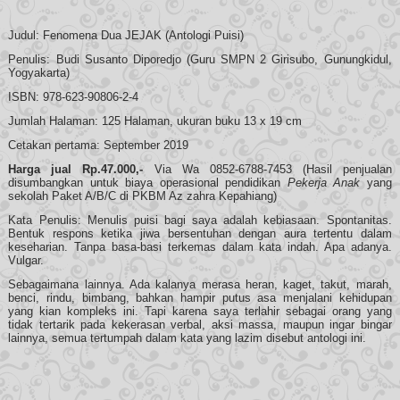
Judul: Fenomena Dua JEJAK (Antologi Puisi)
Penulis: Budi Susanto Diporedjo (Guru SMPN 2 Girisubo, Gunungkidul,
Yogyakarta)
ISBN: 978-623-90806-2-4
Jumlah Halaman: 125 Halaman, ukuran buku 13 x 19 cm
Cetakan pertama: September 2019
Harga jual Rp.47.000,-
Via Wa 0852-6788-7453 (Hasil penjualan
disumbangkan untuk biaya operasional pendidikan
Pekerja Anak
yang
sekolah Paket A/B/C di PKBM Az zahra Kepahiang)
Kata Penulis: Menulis puisi bagi saya adalah kebiasaan. Spontanitas.
Bentuk respons ketika jiwa bersentuhan dengan aura tertentu dalam
keseharian. Tanpa basa-basi terkemas dalam kata indah. Apa adanya.
Vulgar.
Sebagaimana lainnya. Ada kalanya merasa heran, kaget, takut, marah,
benci, rindu, bimbang, bahkan hampir putus asa menjalani kehidupan
yang kian kompleks ini. Tapi karena saya terlahir sebagai orang yang
tidak tertarik pada kekerasan verbal, aksi massa, maupun ingar bingar
lainnya, semua tertumpah dalam kata yang lazim disebut antologi ini.