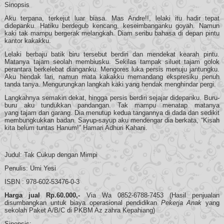
Sinopsis
Aku terpana, terkejut luar biasa. Mas Andre!!, lelaki itu hadir tepat
didepanku. Hatiku berdegub kencang, keseimbanganku goyah. Namun
kaki tak mampu bergerak melangkah. Diam seribu bahasa di depan pintu
kantor kakakku.
Lelaki berbaju batik biru tersebut berdiri dan mendekat kearah pintu.
Matanya tajam seolah membiusku. Sekilas tampak siluet tajam golok
perantara berkelebat dianganku. Mengores luka persis menuju jantungku.
Aku hendak lari, namun mata kakakku memandang ekspresiku penuh
tanda tanya. Mengurungkan langkah kaki yang hendak menghindar pergi.
Langkahnya semakin dekat, hingga persis berdiri sejajar didepanku. Buru-
buru aku tundukkan pandangan. Tak mampu menatap matanya
yang tajam dan garang. Dia menutup kedua tangannya di dada dan sedikit
membungkukkan badan. Sayup-sayup aku mendengar dia berkata, “Kisah
kita belum tuntas Hanum!” Hamari Adhuri Kahani.
Judul: Tak Cukup dengan Mimpi
Penulis: Umi Yesi
ISBN : 978-602-53476-0-3
Harga jual Rp.60.000,-
Via Wa 0852-6788-7453 (Hasil penjualan
disumbangkan untuk biaya operasional pendidikan
Pekerja Anak
yang
sekolah Paket A/B/C di PKBM Az zahra Kepahiang)
Sinopsis: