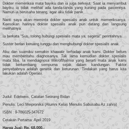
Dokter memeriksa mata bayiku dan ia juga terkejut. Saat ia menyambut
bayiku ia tidak melihat ada tanda-tanda yang kurang pada pasiennya.
Namun ia berusaha tenang, agar aku tidak panik.
Nanti saya akan meminta dokter spesialis anak untuk memeriksanya.
Keesokan harinya dokter spesialis anak pun datang dan langsung
melihatnya.
Ia berkata “Sus, tolong hubungi spesialis mata ya, segera!” perintahnya.
Suster berlari keruang tunggu dan menghubungi dokter spesialis anak.
Aku dan suamiku semakin khawatir terhadap anak kami. Dokter belum
mau memberitahu diagnosanya. Tak lama kemudian dokter spesialis
mata tiba. Ia mendiagnosa
Mikrofthalmia
yang berarti mata anak kami
tidak berkembang sempurna sejak dalam kandungan. Faktor
penyebabnya adalah genetik dan keturunan. Tindakan yang harus kita
lakukan adalah Operasi.
Judul: Edelweis, Catatan Seorang Bidan
Penulis: Leci Meipronika (Alumni Kelas Menulis Sabusabu Az zahra)
ISBN : 9-786025-347672
Cetakan Pertama: April 2019
Harga Jual: Rp. 68.000,-