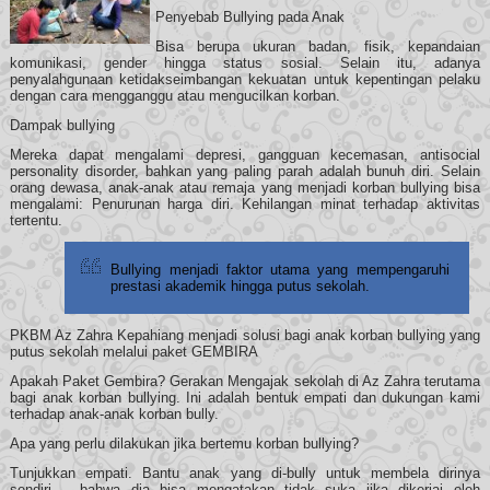
Penyebab Bullying pada Anak
Bisa berupa ukuran badan, fisik, kepandaian
komunikasi, gender hingga status sosial. Selain itu, adanya
penyalahgunaan ketidakseimbangan kekuatan untuk kepentingan pelaku
dengan cara mengganggu atau mengucilkan korban.
Dampak bullying
Mereka dapat mengalami depresi, gangguan kecemasan, antisocial
personality disorder, bahkan yang paling parah adalah bunuh diri. Selain
orang dewasa, anak-anak atau remaja yang menjadi korban bullying bisa
mengalami: Penurunan harga diri. Kehilangan minat terhadap aktivitas
tertentu.
Bullying menjadi faktor utama yang mempengaruhi
prestasi akademik hingga putus sekolah.
PKBM Az Zahra Kepahiang menjadi solusi bagi anak korban bullying yang
putus sekolah melalui paket GEMBIRA
Apakah Paket Gembira? Gerakan Mengajak sekolah di Az Zahra terutama
bagi anak korban bullying. Ini adalah bentuk empati dan dukungan kami
terhadap anak-anak korban bully.
Apa yang perlu dilakukan jika bertemu korban bullying?
Tunjukkan empati. Bantu anak yang di-bully untuk membela dirinya
sendiri – bahwa dia bisa mengatakan tidak suka jika dikerjai oleh