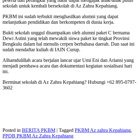
peserta dan perangkat yang hadir dapat mengajak anak-anak putus
sekolah untuk kembali bersekolah di Az Zahra Kepahiang.
PKBM ini sudah terbukti menghasilkan alumni yang dapat
melanjutkan pendidikan dan berkompeten di dunia kerja.
Bukti sekolah unggul disampaikan oleh alumni paket C bernama
Dewi Astini yang telah mewakili siswa paket ke tingkat Provinsi
Bengkulu dalam hal menulis cerpen berbahasa daerah. Dan saat ini
sudah mendaftar kuliah di IAIN Curup.
Alhamdulillah acara berjalan lancar ujar Umi Eni dan Ariansi yang
menjadi pembawa acara dan dokumentasi kegiatan sosialisasi hari
ini.
Berminat sekolah di Az Zahra Kepahiang? Hubungi +62 895-0797-
3602
Posted in
BERITA PKBM
|
Tagged
PKBM Az zahra Kepahiang
,
PPDB PKBM Az Zahra Kepahiang