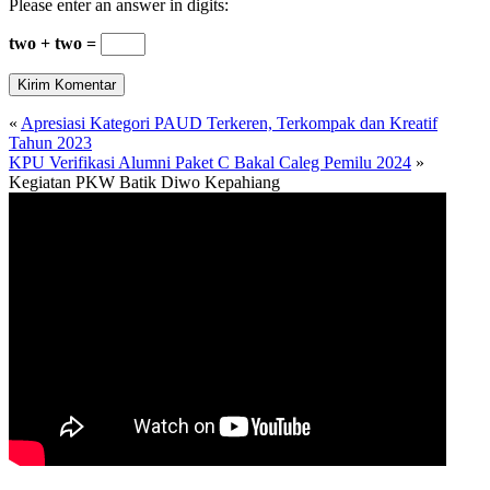
Please enter an answer in digits:
two + two =
«
Apresiasi Kategori PAUD Terkeren, Terkompak dan Kreatif
Tahun 2023
KPU Verifikasi Alumni Paket C Bakal Caleg Pemilu 2024
»
Kegiatan PKW Batik Diwo Kepahiang