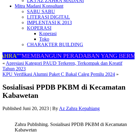
LK3 AZ ZAHRA MADANI
Mitra Madani Konsultant
SABU SABU
LITERASI DIGITAL
IMPLENTASI K 2013
KOPERASI
Koperasi
Toko
CHARAKTER BUILDING
AHRA"
"MEMBANGUN PERADABAN YANG BERMA
«
Apresiasi Kategori PAUD Terkeren, Terkompak dan Kreatif
Tahun 2023
KPU Verifikasi Alumni Paket C Bakal Caleg Pemilu 2024
»
Sosialisasi PPDB PKBM di Kecamatan
Kabawetan
Published
Juni 20, 2023
|
By
Az Zahra Kepahiang
Zahra Publishing. Sosialisasi PPDB PKBM di Kecamatan
Kabawetan