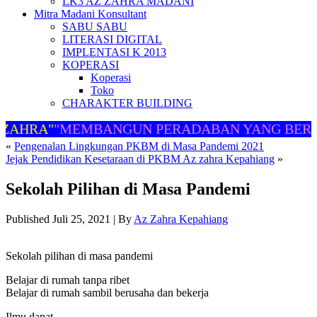
LK3 AZ ZAHRA MADANI
Mitra Madani Konsultant
SABU SABU
LITERASI DIGITAL
IMPLENTASI K 2013
KOPERASI
Koperasi
Toko
CHARAKTER BUILDING
ZAHRA"
"MEMBANGUN PERADABAN YANG BERM
«
Pengenalan Lingkungan PKBM di Masa Pandemi 2021
Jejak Pendidikan Kesetaraan di PKBM Az zahra Kepahiang
»
Sekolah Pilihan di Masa Pandemi
Published
Juli 25, 2021
|
By
Az Zahra Kepahiang
Sekolah pilihan di masa pandemi
Belajar di rumah tanpa ribet
Belajar di rumah sambil berusaha dan bekerja
Ilmu dapat