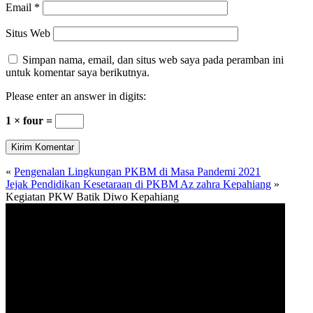
Email
*
Situs Web
Simpan nama, email, dan situs web saya pada peramban ini
untuk komentar saya berikutnya.
Please enter an answer in digits:
1 × four =
«
Pengenalan Lingkungan PKBM di Masa Pandemi 2021
Jejak Pendidikan Kesetaraan di PKBM Az zahra Kepahiang
»
Kegiatan PKW Batik Diwo Kepahiang