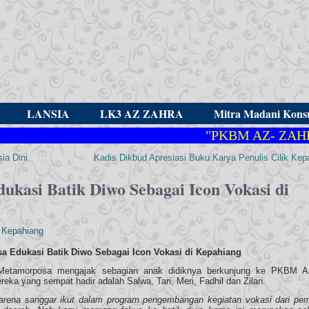
LANSIA
LK3 AZ ZAHRA
Mitra Madani Konsu
"PKBM AZ- ZAHRA
ia Dini
Kadis Dikbud Apresiasi Buku Karya Penulis Cilik Kep
kasi Batik Diwo Sebagai Icon Vokasi di
 Kepahiang
Edukasi Batik Diwo Sebagai Icon Vokasi di Kepahiang
Metamorposa mengajak sebagian anak didiknya berkunjung ke PKBM A
ka yang sempat hadir adalah Salwa, Tari, Meri, Fadhil dan Zilan.
karena sanggar ikut dalam program pengembangan kegiatan vokasi dari pem