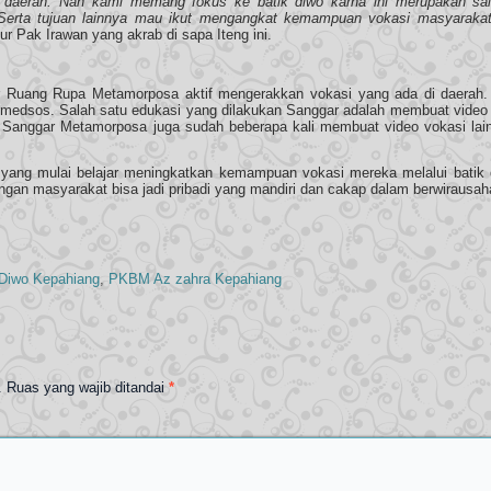
 daerah. Nah kami memang fokus ke batik diwo karna ini merupakan sal
ng. Serta tujuan lainnya mau ikut mengangkat kemampuan vokasi masyaraka
ur Pak Irawan yang akrab di sapa Iteng ini.
 Ruang Rupa Metamorposa aktif mengerakkan vokasi yang ada di daerah.
i medsos. Salah satu edukasi yang dilakukan Sanggar adalah membuat video
 Sanggar Metamorposa juga sudah beberapa kali membuat video vokasi lain
 yang mulai belajar meningkatkan kemampuan vokasi mereka melalui batik 
gan masyarakat bisa jadi pribadi yang mandiri dan cakap dalam berwirausah
 Diwo Kepahiang
,
PKBM Az zahra Kepahiang
.
Ruas yang wajib ditandai
*