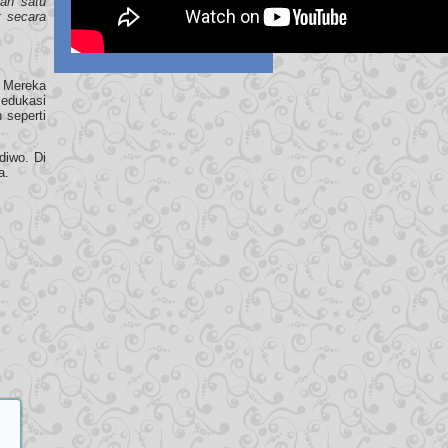
ah satu
t secara
 Mereka
 edukasi
 seperti
diwo. Di
a.