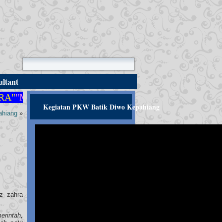
ltant
"
"MEMBANGUN PERADABAN YANG BERMARTA
Kegiatan PKW Batik Diwo Kepahiang
ahiang
»
z zahra
erintah,