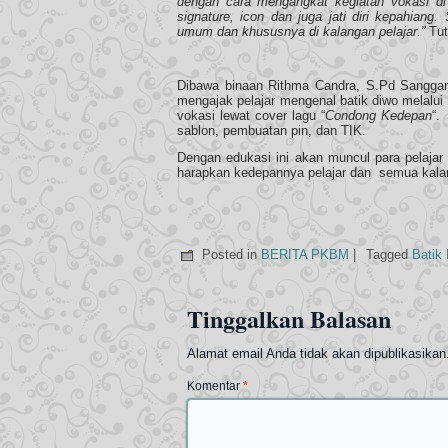
dengan cara mengangkat kegiatan vokasi di
signature, icon dan juga jati diri kepahia
umum dan khususnya di kalangan pelajar.”
Tut
Dibawa binaan Rithma Candra, S.Pd Sanggar
mengajak pelajar mengenal batik diwo melalu
vokasi lewat cover lagu “
Condong Kedepan
“.
sablon, pembuatan pin, dan TIK.
Dengan edukasi ini akan muncul para pelajar
harapkan kedepannya pelajar dan semua kalan
Posted in
BERITA PKBM
|
Tagged
Batik
Tinggalkan Balasan
Alamat email Anda tidak akan dipublikasikan
Komentar
*