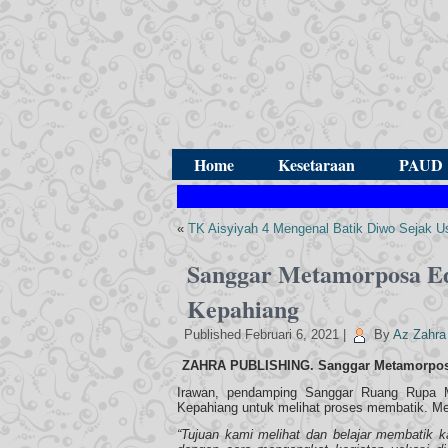
Home
Kesetaraan
PAUD
«
TK Aisyiyah 4 Mengenal Batik Diwo Sejak Us
Sanggar Metamorposa Edu
Kepahiang
Published
Februari 6, 2021
|
By
Az Zahra
ZAHRA PUBLISHING. Sanggar Metamorposa 
Irawan, pendamping Sanggar Ruang Rupa 
Kepahiang untuk melihat proses membatik. Mere
“Tujuan kami melihat dan belajar membatik 