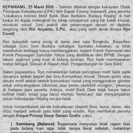
KEPAHIANG, 15 Maret 2026
– Setelah dibekali dengan kekayaan Objek
Pemajuan Kebudayaan (OPK) oleh Bapak Emong Soewandi, para peserta
“Lokakarya Inovasi Motif Batik Diwo Berbasis Budaya Rejang” di hari
kedua ini diajak melangkah ke tahap selanjutnya yang tak kalah krusial:
eksekusi visual. Sesi praktik dan perancangan desain ini dipandu
langsung oleh
Rio Ariyanto, S.Pd.
, atau yang lebih akrab disapa
Ryo
Coret2
.
Ryo bukanlah nama asing di dunia seni rupa Bengkulu. Berprofesi
sebagai Guru Seni Budaya sekaligus ilustrator kawakan, ia telah
menelurkan berbagai karya membanggakan, seperti
Komik Fatmawati
dan
Komik Perjuangan Samsidar Yahya
yang diterbitkan oleh BPNB. Dengan
rekam jejaknya yang kuat di bidang ilustrasi, Ryo hadir membawakan
materi bertajuk
“Desain & Ragam Hias: Pengembangan ke Seni Batik”
.
Dalam paparannya, Ryo menekankan bahwa penciptaan motif batik pada
dasarnya adalah bagian dari ilmu Komunikasi Visual. “Desain grafis atau
desain motif adalah bentuk komunikasi visual yang menggunakan gambar
untuk menyampaikan informasi atau pesan seefektif mungkin,” jelasnya
di hadapan para peserta. Artinya, motif Batik Diwo tidak hanya harus
terlihat indah, tetapi juga harus mampu “berbicara” dan menyampaikan
pesan kebudayaan Rejang secara tepat.
Untuk menjembatani ide-ide kebudayaan (seperti flora, fauna, tarian, dan
ritus) menjadi sebuah pola batik yang estetis, Ryo membekali peserta
dengan
Empat Prinsip Dasar Desain Grafis
, yaitu:
Seimbang (
Balance
):
Bagaimana menyusun letak ragam hias
pada bidang kain agar tidak terasa berat sebelah, melainkan
proporsional dan sedap dipandang.