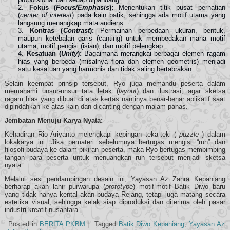
Fokus (
Focus/Emphasis
):
Menentukan titik pusat perhatian
(
center of interest
) pada kain batik, sehingga ada motif utama yang
langsung menangkap mata audiens.
Kontras (
Contrast
):
Permainan perbedaan ukuran, bentuk,
maupun ketebalan garis (canting) untuk membedakan mana motif
utama, motif pengisi (isian), dan motif pelengkap.
Kesatuan (
Unity
):
Bagaimana merangkai berbagai elemen ragam
hias yang berbeda (misalnya flora dan elemen geometris) menjadi
satu kesatuan yang harmonis dan tidak saling bertabrakan.
Selain keempat prinsip tersebut, Ryo juga memandu peserta dalam
memahami unsur-unsur tata letak (
layout
) dan ilustrasi, agar sketsa
ragam hias yang dibuat di atas kertas nantinya benar-benar aplikatif saat
dipindahkan ke atas kain dan dicanting dengan malam panas.
Jembatan Menuju Karya Nyata:
Kehadiran Rio Ariyanto melengkapi kepingan teka-teki (
puzzle
) dalam
lokakarya ini. Jika pemateri sebelumnya bertugas mengisi “ruh” dan
filosofi budaya ke dalam pikiran peserta, maka Ryo bertugas membimbing
tangan para peserta untuk menuangkan ruh tersebut menjadi sketsa
nyata.
Melalui sesi pendampingan desain ini, Yayasan Az Zahra Kepahiang
berharap akan lahir purwarupa (
prototype
) motif-motif Batik Diwo baru
yang tidak hanya kental akan budaya Rejang, tetapi juga matang secara
estetika visual, sehingga kelak siap diproduksi dan diterima oleh pasar
industri kreatif nusantara.
Posted in
BERITA PKBM
|
Tagged
Batik Diwo Kepahiang
,
Yayasan Az