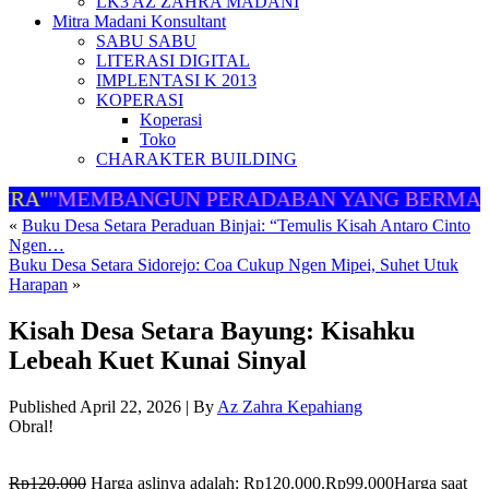
LK3 AZ ZAHRA MADANI
Mitra Madani Konsultant
SABU SABU
LITERASI DIGITAL
IMPLENTASI K 2013
KOPERASI
Koperasi
Toko
CHARAKTER BUILDING
RA"
"MEMBANGUN PERADABAN YANG BERMART
«
Buku Desa Setara Peraduan Binjai: “Temulis Kisah Antaro Cinto
Ngen…
Buku Desa Setara Sidorejo: Coa Cukup Ngen Mipei, Suhet Utuk
Harapan
»
Kisah Desa Setara Bayung: Kisahku
Lebeah Kuet Kunai Sinyal
Published
April 22, 2026
|
By
Az Zahra Kepahiang
Obral!
Rp
120.000
Harga aslinya adalah: Rp120.000.
Rp
99.000
Harga saat