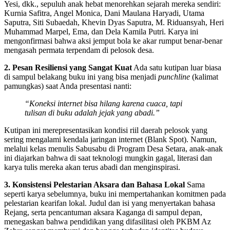
Yesi, dkk., sepuluh anak hebat menorehkan sejarah mereka sendiri:
Kurnia Safitra, Angel Monica, Dani Maulana Haryadi, Utama
Saputra, Siti Subaedah, Khevin Dyas Saputra, M. Riduansyah, Heri
Muhammad Marpel, Ema, dan Dela Kamila Putri. Karya ini
mengonfirmasi bahwa aksi jemput bola ke akar rumput benar-benar
mengasah permata terpendam di pelosok desa.
2. Pesan Resiliensi yang Sangat Kuat
Ada satu kutipan luar biasa
di sampul belakang buku ini yang bisa menjadi
punchline
(kalimat
pamungkas) saat Anda presentasi nanti:
“Koneksi internet bisa hilang karena cuaca, tapi
tulisan di buku adalah jejak yang abadi.”
Kutipan ini merepresentasikan kondisi riil daerah pelosok yang
sering mengalami kendala jaringan internet (Blank Spot). Namun,
melalui kelas menulis Sabusabu di Program Desa Setara, anak-anak
ini diajarkan bahwa di saat teknologi mungkin gagal, literasi dan
karya tulis mereka akan terus abadi dan menginspirasi.
3. Konsistensi Pelestarian Aksara dan Bahasa Lokal
Sama
seperti karya sebelumnya, buku ini mempertahankan komitmen pada
pelestarian kearifan lokal. Judul dan isi yang menyertakan bahasa
Rejang, serta pencantuman aksara Kaganga di sampul depan,
menegaskan bahwa pendidikan yang difasilitasi oleh PKBM Az