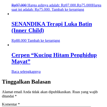
Rp
97.000
Harga aslinya adalah: Rp97.000.
Rp
75.000
Harga
saat ini adalah: Rp75.000.
Tambah ke keranjang
SENANDIKA Terapi Luka Batin
(Inner Child)
Rp
88.000
Tambah ke keranjang
Cerpen “Kucing Hitam Penghidup
Mayat”
Baca selengkapnya
Tinggalkan Balasan
Alamat email Anda tidak akan dipublikasikan.
Ruas yang wajib
ditandai
*
Komentar
*