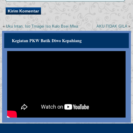
«
Uku Intan, Iso Tmagei Iso Kulo Bsei Mlea
AKU TIDAK GILA
»
Kegiatan PKW Batik Diwo Kepahiang