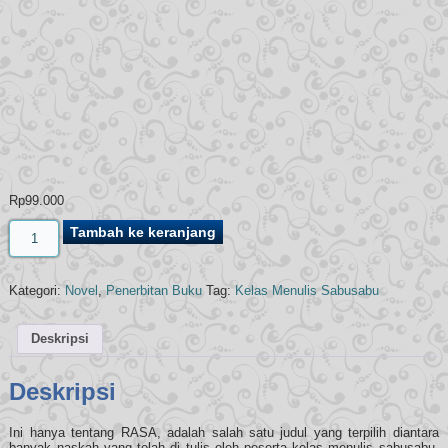
Rp
99.000
Kuantitas
Tambah ke keranjang
INI
HANYA
TENTANG
RASA
Kategori:
Novel
,
Penerbitan Buku
Tag:
Kelas Menulis Sabusabu
Deskripsi
Deskripsi
Ini hanya tentang RASA, adalah salah satu judul yang terpilih diantara
banyak naskah yang telah di tulis oleh peserta kelas menulis sabusabu.