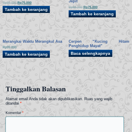
Jepit
Harga
Harga
Rp
98.000
Rp
75.000
aslinya
saat
Harga
Harga
Rp
98.000
Rp
75.000
Tambah ke keranjang
adalah:
ini
aslinya
saat
Rp98.000.
adalah:
Tambah ke keranjang
adalah:
ini
Rp75.000.
Rp98.000.
adalah:
Rp75.000.
Merangkai Waktu Merangkul Asa
Cerpen “Kucing Hitam
Penghidup Mayat”
Rp
99.000
Baca selengkapnya
Tambah ke keranjang
Tinggalkan Balasan
Alamat email Anda tidak akan dipublikasikan.
Ruas yang wajib
ditandai
*
Komentar
*