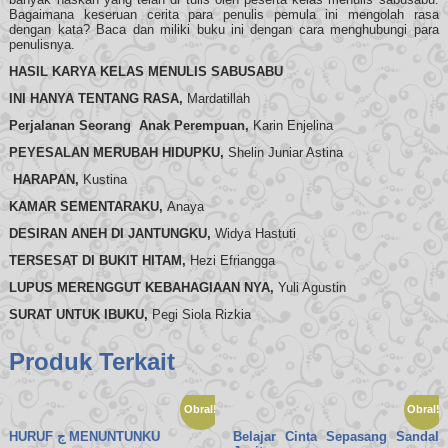
Bagaimana keseruan cerita para penulis pemula ini mengolah rasa
dengan kata? Baca dan miliki buku ini dengan cara menghubungi para
penulisnya.
HASIL KARYA
KELAS MENULIS SABUSABU
INI HANYA TENTANG RASA,
Mardatillah
Perjalanan Seorang Anak Perempuan,
Karin Enjelina
PEYESALAN MERUBAH HIDUPKU,
Shelin Juniar Astina
HARAPAN,
Kustina
KAMAR SEMENTARAKU,
Anaya
DESIRAN ANEH DI JANTUNGKU,
Widya Hastuti
TERSESAT DI BUKIT HITAM,
Hezi Efriangga
LUPUS MERENGGUT KEBAHAGIAAN NYA,
Yuli Agustin
SURAT UNTUK IBUKU,
Pegi Siola Rizkia
Produk Terkait
Obral!
Obral!
HURUF ﺝ MENUNTUNKU
Belajar Cinta Sepasang Sandal