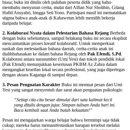
biasa; buku ini ditulis oleh puluhan peserta didik yang bahu-
membahu menyusun cerita, mulai dari Alfian Nur Sholihin, Gilang
Hafid Ansyahri, hingga Seti Yono. Partisipasi masif ini mematahkan
stigma bahwa anak-anak di Kabawetan lebih memilih bekerja
daripada belajar.
2. Kolaborasi Nyata dalam Pelestarian Bahasa Rejang
Berbeda
dengan buku sebelumnya, sampul belakang buku ini secara eksplisit
mencantumkan proses kreatif kolaboratif. Untuk memperkuat
naskah dan melestarikan bahasa daerah, cerita-cerita anak ini
dialihbahasakan ke dalam bahasa Rejang oleh
Pak Efendi, S.Pd
.
Kolaborasi antara narasumber (Umi Yesi) dan tokoh pendidik lokal
(Pak Efendi) menunjukkan keseriusan PKBM Az Zahra dalam
mengangkat kearifan lokal secara profesional, yang juga dipertegas
dengan aksara Kaganga di sampul depan.
3. Pesan Penguatan Karakter
Buku ini memuat pesan dari Umi
Yesi yang sangat menyentuh dan sarat akan penguatan psikologis:
“Setiap cita-cita besar dimulai dari satu kalimat kecil
yang ditulis dengan jujur. Simpan tulisan Anda hari ini.
Baca kembali saat Anda butuh kekuatan!”
Pesan ini mengajarkan warga belajar bahwa bermimpi saja tidak
cukup; mereka harus memanifestasikan harapan tersebut melalui