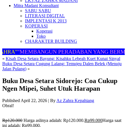
LK3 AZ ZAHRA MADANI
Mitra Madani Konsultant
SABU SABU
LITERASI DIGITAL
IMPLENTASI K 2013
KOPERASI
Koperasi
Toko
CHARAKTER BUILDING
HRA"
"MEMBANGUN PERADABAN YANG BERMAR
«
Kisah Desa Setara Bayung: Kisahku Lebeah Kuet Kunai Sinyal
Buku Desa Setara Cugung Lalang: Temujeu Dalen Belek (Menuju
Jalan Pulang)
»
Buku Desa Setara Sidorejo: Coa Cukup
Ngen Mipei, Suhet Utuk Harapan
Published
April 22, 2026
|
By
Az Zahra Kepahiang
Obral!
Rp
120.000
Harga aslinya adalah: Rp120.000.
Rp
99.000
Harga saat
ini adalah: Rp99.000.