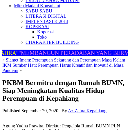
LK3 AZ ZAHRA MADANI
Mitra Madani Konsultant
SABU SABU
LITERASI DIGITAL
IMPLENTASI K 2013
KOPERASI
Koperasi
Toko
CHARAKTER BUILDING
AHRA"
"MEMBANGUN PERADABAN YANG BERMA
«
Slamet Imam: Perempuan Sekarang dan Perempuan Masa Kelam
IKM Sumber Hati: Perempuan Harus Kreatif dan Inovatif di Masa
Pandemi
»
PKBM Bermitra dengan Rumah BUMN,
Siap Meningkatan Kualitas Hidup
Perempuan di Kepahiang
Published
September 20, 2020
|
By
Az Zahra Kepahiang
Agung Yudha Prawira, Direktur Pengelola Rumah BUMN PLN