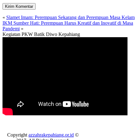
«
Slamet Imam: Perempuan Sekarang dan Perempuan Masa Kelam
IKM Sumber Hati: Perempuan Harus Kreatif dan Inovatif di Masa
Pandemi
»
Kegiatan PKW Batik Diwo Kepahiang
Copyright
azzahrakepahiang.or.id
©