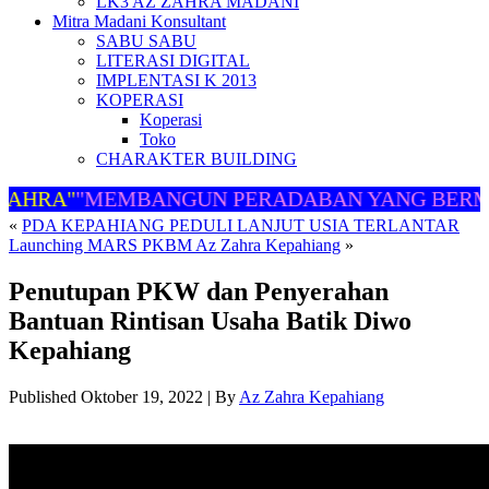
LK3 AZ ZAHRA MADANI
Mitra Madani Konsultant
SABU SABU
LITERASI DIGITAL
IMPLENTASI K 2013
KOPERASI
Koperasi
Toko
CHARAKTER BUILDING
ZAHRA"
"MEMBANGUN PERADABAN YANG BERM
«
PDA KEPAHIANG PEDULI LANJUT USIA TERLANTAR
Launching MARS PKBM Az Zahra Kepahiang
»
Penutupan PKW dan Penyerahan
Bantuan Rintisan Usaha Batik Diwo
Kepahiang
Published
Oktober 19, 2022
|
By
Az Zahra Kepahiang