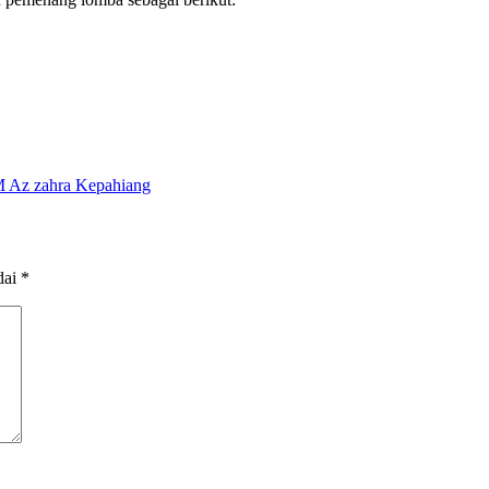
Az zahra Kepahiang
dai
*