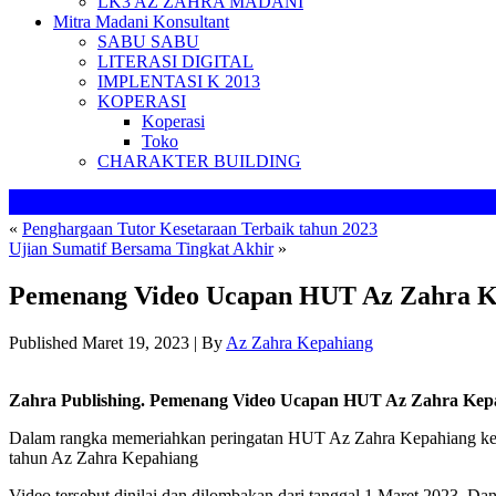
LK3 AZ ZAHRA MADANI
Mitra Madani Konsultant
SABU SABU
LITERASI DIGITAL
IMPLENTASI K 2013
KOPERASI
Koperasi
Toko
CHARAKTER BUILDING
«
Penghargaan Tutor Kesetaraan Terbaik tahun 2023
Ujian Sumatif Bersama Tingkat Akhir
»
Pemenang Video Ucapan HUT Az Zahra K
Published
Maret 19, 2023
|
By
Az Zahra Kepahiang
Zahra Publishing. Pemenang Video Ucapan HUT Az Zahra Kep
Dalam rangka memeriahkan peringatan HUT Az Zahra Kepahiang ke-
tahun Az Zahra Kepahiang
Video tersebut dinilai dan dilombakan dari tanggal 1 Maret 2023. Da