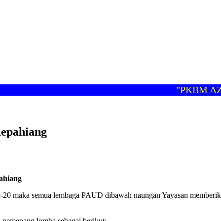
"PKBM AZ- 
epahiang
ahiang
20 maka semua lembaga PAUD dibawah naungan Yayasan memberikan ta
n pemenang lomba sebagai berikut: