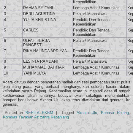
Kependidikan
2
RAHMA SYIFANI
Lembaga Adat / Komunitas
Ko
3
DERLI AGUSTINA
Pelajar/ Mahasiswa
Ke
4
YULIA KHRISTINA
Pendidik Dan Tenaga
Ke
Kependidikan
5
CARLES
Pendidik Dan Tenaga
Ke
Kependidikan
6
ULFAH HERBA
Pelajar/ Mahasiswa
Re
PANGESTU
7
RIKA NALINDA APRIYANI
Pendidik Dan Tenaga
Ke
Kependidikan
8
ELSINTA RAMDANI
Pelajar/ Mahasiswa
Ke
9
MUHAMMAD BAHTIAR
Lembaga Adat / Komunitas
Ke
10
YANI MULYA
Lembaga Adat / Komunitas
Ke
Acara ditutup dengan penyerahan hadiah dan sesi pembacaan surat puitis
oleh sang juara, yang berhasil menghanyutkan seluruh hadirin dalam
keindahan sastra Rejang. Keberhasilan acara ini menjadi oase di tengah
kekhawatiran akan lunturnya budaya lokal, sekaligus menumbuhkan
harapan baru bahwa Aksara Ulu akan terus diwariskan dari generasi ke
generasi.
Posted in
BERITA PKBM
|
Tagged
Aksara Ulu
,
Bahasa Rejang
,
Komsas Yayasan Az zahra Kepahiang