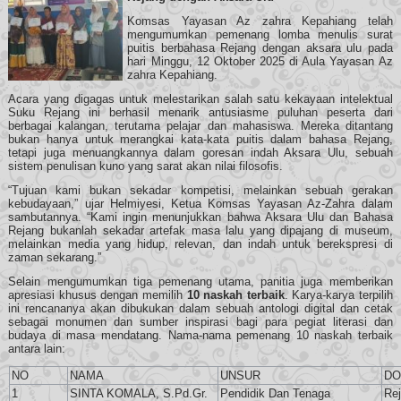
Komsas Yayasan Az zahra Kepahiang telah
mengumumkan pemenang lomba menulis surat
puitis berbahasa Rejang dengan aksara ulu pada
hari Minggu, 12 Oktober 2025 di Aula Yayasan Az
zahra Kepahiang.
Acara yang digagas untuk melestarikan salah satu kekayaan intelektual
Suku Rejang ini berhasil menarik antusiasme puluhan peserta dari
berbagai kalangan, terutama pelajar dan mahasiswa. Mereka ditantang
bukan hanya untuk merangkai kata-kata puitis dalam bahasa Rejang,
tetapi juga menuangkannya dalam goresan indah Aksara Ulu, sebuah
sistem penulisan kuno yang sarat akan nilai filosofis.
“Tujuan kami bukan sekadar kompetisi, melainkan sebuah gerakan
kebudayaan,” ujar Helmiyesi, Ketua Komsas Yayasan Az-Zahra dalam
sambutannya. “Kami ingin menunjukkan bahwa Aksara Ulu dan Bahasa
Rejang bukanlah sekadar artefak masa lalu yang dipajang di museum,
melainkan media yang hidup, relevan, dan indah untuk berekspresi di
zaman sekarang.”
Selain mengumumkan tiga pemenang utama, panitia juga memberikan
apresiasi khusus dengan memilih
10 naskah terbaik
. Karya-karya terpilih
ini rencananya akan dibukukan dalam sebuah antologi digital dan cetak
sebagai monumen dan sumber inspirasi bagi para pegiat literasi dan
budaya di masa mendatang. Nama-nama pemenang 10 naskah terbaik
antara lain:
NO
NAMA
UNSUR
DO
1
SINTA KOMALA, S.Pd.Gr.
Pendidik Dan Tenaga
Re