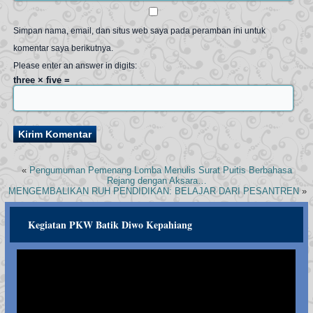
Simpan nama, email, dan situs web saya pada peramban ini untuk
komentar saya berikutnya.
Please enter an answer in digits:
three × five =
«
Pengumuman Pemenang Lomba Menulis Surat Puitis Berbahasa
Rejang dengan Aksara…
MENGEMBALIKAN RUH PENDIDIKAN: BELAJAR DARI PESANTREN
»
Kegiatan PKW Batik Diwo Kepahiang