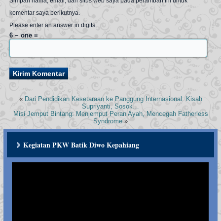
Simpan nama, email, dan situs web saya pada peramban ini untuk
komentar saya berikutnya.
Please enter an answer in digits:
6 − one =
«
Dari Pendidikan Kesetaraan ke Panggung Internasional: Kisah
Supriyanti, Sosok…
Misi Jemput Bintang: Menjemput Peran Ayah, Mencegah Fatherless
Syndrome
»
Kegiatan PKW Batik Diwo Kepahiang