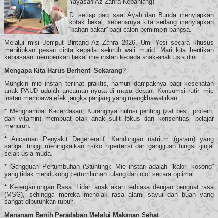
Yayasan Az Zahra Kepahiang)
Di setiap pagi saat Ayah dan Bunda menyiapkan
kotak bekal, sebenarnya kita sedang menyiapkan
“bahan bakar” bagi calon pemimpin bangsa.
Melalui misi Jemput Bintang Az Zahra 2026, Umi Yesi secara khusus
menitipkan pesan cinta kepada seluruh wali murid: Mari kita hentikan
kebiasaan memberikan bekal mie instan kepada anak-anak usia dini.
Mengapa Kita Harus Berhenti Sekarang
?
Mungkin mie instan terlihat praktis, namun dampaknya bagi kesehatan
anak PAUD adalah ancaman nyata di masa depan. Konsumsi rutin mie
instan membawa efek jangka panjang yang mengkhawatirkan:
* Menghambat Kecerdasan: Kurangnya nutrisi penting (zat besi, protein,
dan vitamin) membuat otak anak sulit fokus dan konsentrasi belajar
menurun.
* Ancaman Penyakit Degeneratif: Kandungan natrium (garam) yang
sangat tinggi meningkatkan risiko hipertensi dan gangguan fungsi ginjal
sejak usia muda.
* Gangguan Pertumbuhan (Stunting): Mie instan adalah “kalori kosong”
yang tidak mendukung pertumbuhan tulang dan otot secara optimal.
* Ketergantungan Rasa: Lidah anak akan terbiasa dengan penguat rasa
(MSG), sehingga mereka menolak rasa alami sayur dan buah yang
sangat dibutuhkan tubuh.
Menanam Benih Peradaban Melalui Makanan Sehat