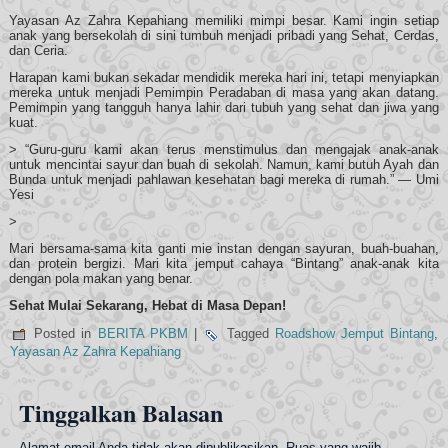
Yayasan Az Zahra Kepahiang memiliki mimpi besar. Kami ingin setiap
anak yang bersekolah di sini tumbuh menjadi pribadi yang Sehat, Cerdas,
dan Ceria.
Harapan kami bukan sekadar mendidik mereka hari ini, tetapi menyiapkan
mereka untuk menjadi Pemimpin Peradaban di masa yang akan datang.
Pemimpin yang tangguh hanya lahir dari tubuh yang sehat dan jiwa yang
kuat.
> “Guru-guru kami akan terus menstimulus dan mengajak anak-anak
untuk mencintai sayur dan buah di sekolah. Namun, kami butuh Ayah dan
Bunda untuk menjadi pahlawan kesehatan bagi mereka di rumah.” — Umi
Yesi
>
Mari bersama-sama kita ganti mie instan dengan sayuran, buah-buahan,
dan protein bergizi. Mari kita jemput cahaya “Bintang” anak-anak kita
dengan pola makan yang benar.
Sehat Mulai Sekarang, Hebat di Masa Depan!
Posted in
BERITA PKBM
|
Tagged
Roadshow Jemput Bintang
,
Yayasan Az Zahra Kepahiang
Tinggalkan Balasan
Alamat email Anda tidak akan dipublikasikan.
Ruas yang wajib