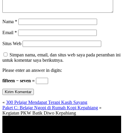
Nama
*
Email
*
Situs Web
Simpan nama, email, dan situs web saya pada peramban ini
untuk komentar saya berikutnya.
Please enter an answer in digits:
fifteen − seven =
«
300 Pelajar Mendapat Terapi Kasih Sayang
Paket C: Belajar Ngopi di Rumah Kopi Kepahiang
»
Kegiatan PKW Batik Diwo Kepahiang