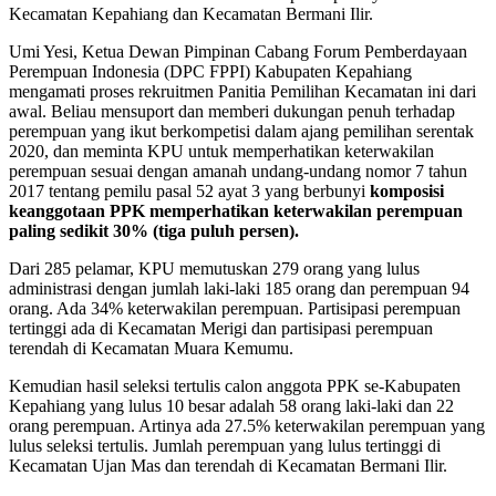
Kecamatan Kepahiang dan Kecamatan Bermani Ilir.
Umi Yesi, Ketua Dewan Pimpinan Cabang Forum Pemberdayaan
Perempuan Indonesia (DPC FPPI) Kabupaten Kepahiang
mengamati proses rekruitmen Panitia Pemilihan Kecamatan ini dari
awal. Beliau mensuport dan memberi dukungan penuh terhadap
perempuan yang ikut berkompetisi dalam ajang pemilihan serentak
2020, dan meminta KPU untuk memperhatikan keterwakilan
perempuan sesuai dengan amanah undang-undang nomor 7 tahun
2017 tentang pemilu pasal 52 ayat 3 yang berbunyi
komposisi
keanggotaan PPK memperhatikan keterwakilan perempuan
paling sedikit 30% (tiga puluh persen).
Dari 285 pelamar, KPU memutuskan 279 orang yang lulus
administrasi dengan jumlah laki-laki 185 orang dan perempuan 94
orang. Ada 34% keterwakilan perempuan. Partisipasi perempuan
tertinggi ada di Kecamatan Merigi dan partisipasi perempuan
terendah di Kecamatan Muara Kemumu.
Kemudian hasil seleksi tertulis calon anggota PPK se-Kabupaten
Kepahiang yang lulus 10 besar adalah 58 orang laki-laki dan 22
orang perempuan. Artinya ada 27.5% keterwakilan perempuan yang
lulus seleksi tertulis. Jumlah perempuan yang lulus tertinggi di
Kecamatan Ujan Mas dan terendah di Kecamatan Bermani Ilir.