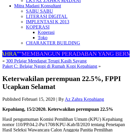
LK3 AZ ZAHRA MADANI
Mitra Madani Konsultant
SABU SABU
LITERASI DIGITAL
IMPLENTASI K 2013
KOPERASI
Koperasi
Toko
CHARAKTER BUILDING
AHRA"
"MEMBANGUN PERADABAN YANG BERMA
«
300 Pelajar Mendapat Terapi Kasih Sayang
Paket C: Belajar Ngopi di Rumah Kopi Kepahiang
»
Keterwakilan perempuan 22.5%, FPPI
Ucapkan Selamat
Published
Februari 15, 2020
|
By
Az Zahra Kepahiang
Kepahiang, 15/2/2020. Keterwakilan perempuan 22.5%
Hasil pengumuman Komisi Pemilihan Umum (KPU) Kepahiang
nomor 110/PP.04.2-Pu/1708/KPU-Kab/II/2020 tentang Penetapan
Hasil Seleksi Wawancara Calon Anggota Panitia Pemilihan