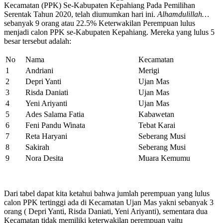
Kecamatan (PPK) Se-Kabupaten Kepahiang Pada Pemilihan
Serentak Tahun 2020, telah diumumkan hari ini.
Alhamdulillah…
sebanyak 9 orang atau 22.5% Keterwakilan Perempuan lulus
menjadi calon PPK se-Kabupaten Kepahiang. Mereka yang lulus 5
besar tersebut adalah:
No
Nama
Kecamatan
1
Andriani
Merigi
2
Depri Yanti
Ujan Mas
3
Risda Daniati
Ujan Mas
4
Yeni Ariyanti
Ujan Mas
5
Ades Salama Fatia
Kabawetan
6
Feni Pandu Winata
Tebat Karai
7
Reta Haryani
Seberang Musi
8
Sakirah
Seberang Musi
9
Nora Desita
Muara Kemumu
Dari tabel dapat kita ketahui bahwa jumlah perempuan yang lulus
calon PPK tertinggi ada di Kecamatan Ujan Mas yakni sebanyak 3
orang ( Depri Yanti, Risda Daniati, Yeni Ariyanti), sementara dua
Kecamatan tidak memiliki keterwakilan perempuan yaitu