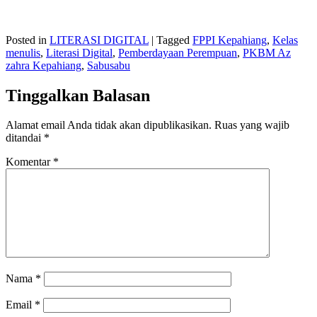
Posted in
LITERASI DIGITAL
|
Tagged
FPPI Kepahiang
,
Kelas
menulis
,
Literasi Digital
,
Pemberdayaan Perempuan
,
PKBM Az
zahra Kepahiang
,
Sabusabu
Tinggalkan Balasan
Alamat email Anda tidak akan dipublikasikan.
Ruas yang wajib
ditandai
*
Komentar
*
Nama
*
Email
*