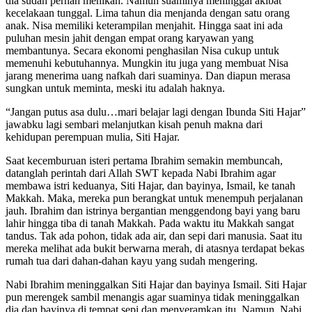
dia sudah pernah menikah. Namun suaminya meninggal akibat
kecelakaan tunggal. Lima tahun dia menjanda dengan satu orang
anak. Nisa memiliki keterampilan menjahit. Hingga saat ini ada
puluhan mesin jahit dengan empat orang karyawan yang
membantunya. Secara ekonomi penghasilan Nisa cukup untuk
memenuhi kebutuhannya. Mungkin itu juga yang membuat Nisa
jarang menerima uang nafkah dari suaminya. Dan diapun merasa
sungkan untuk meminta, meski itu adalah haknya.
“Jangan putus asa dulu…mari belajar lagi dengan Ibunda Siti Hajar”
jawabku lagi sembari melanjutkan kisah penuh makna dari
kehidupan perempuan mulia, Siti Hajar.
Saat kecemburuan isteri pertama Ibrahim semakin membuncah,
datanglah perintah dari Allah SWT kepada Nabi Ibrahim agar
membawa istri keduanya, Siti Hajar, dan bayinya, Ismail, ke tanah
Makkah. Maka, mereka pun berangkat untuk menempuh perjalanan
jauh. Ibrahim dan istrinya bergantian menggendong bayi yang baru
lahir hingga tiba di tanah Makkah. Pada waktu itu Makkah sangat
tandus. Tak ada pohon, tidak ada air, dan sepi dari manusia. Saat itu
mereka melihat ada bukit berwarna merah, di atasnya terdapat bekas
rumah tua dari dahan-dahan kayu yang sudah mengering.
Nabi Ibrahim meninggalkan Siti Hajar dan bayinya Ismail. Siti Hajar
pun merengek sambil menangis agar suaminya tidak meninggalkan
dia dan bayinya di tempat sepi dan menyeramkan itu. Namun, Nabi