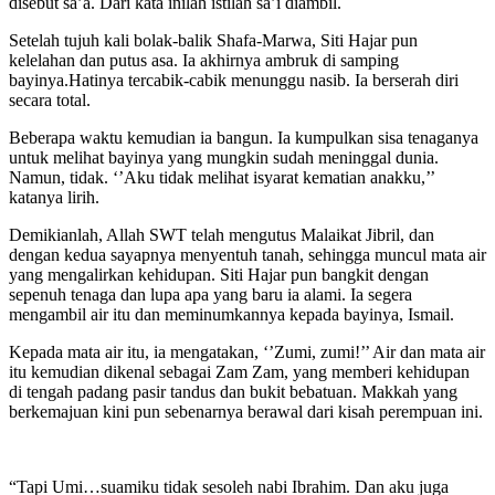
disebut sa’a. Dari kata inilah istilah sa’i diambil.
Setelah tujuh kali bolak-balik Shafa-Marwa, Siti Hajar pun
kelelahan dan putus asa. Ia akhirnya ambruk di samping
bayinya.Hatinya tercabik-cabik menunggu nasib. Ia berserah diri
secara total.
Beberapa waktu kemudian ia bangun. Ia kumpulkan sisa tenaganya
untuk melihat bayinya yang mungkin sudah meninggal dunia.
Namun, tidak. ‘’Aku tidak melihat isyarat kematian anakku,’’
katanya lirih.
Demikianlah, Allah SWT telah mengutus Malaikat Jibril, dan
dengan kedua sayapnya menyentuh tanah, sehingga muncul mata air
yang mengalirkan kehidupan. Siti Hajar pun bangkit dengan
sepenuh tenaga dan lupa apa yang baru ia alami. Ia segera
mengambil air itu dan meminumkannya kepada bayinya, Ismail.
Kepada mata air itu, ia mengatakan, ‘’Zumi, zumi!’’ Air dan mata air
itu kemudian dikenal sebagai Zam Zam, yang memberi kehidupan
di tengah padang pasir tandus dan bukit bebatuan. Makkah yang
berkemajuan kini pun sebenarnya berawal dari kisah perempuan ini.
“Tapi Umi…suamiku tidak sesoleh nabi Ibrahim. Dan aku juga