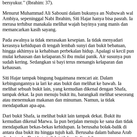
bersyukur.’’ (Ibrahim: 37).
Menurut Muhammad Ali Sabouni dalam bukunya an Nubuwah wal
Ambiya, sepeninggal Nabi Ibrahim, Siti Hajar hanya bisa pasrah. Ia
merasa terhibur manakala melihat wajah bayinya yang manis dan
memancarkan kasih sayang.
Pada awalnya ia tidak merasakan kesepian. Ia tidak menyadari
kerasnya kehidupan di tengah lembah sunyi dan bukit bebatuan,
hingga akhirnya ia kehabisan perbekalan hidup. Apalagi si kecil pun
mulai kehausan dan kelaparan.Si ibu mulai panik. Air susunya pun
sudah kering. Sedangkan si bayi terus menangis kelaparan dan
kehausan.
Siti Hajar tampak bingung bagaimana mencari air. Dalam
kebingungannya ia lari ke atas bukit dan melihat ke bawah. Ia
melihat sebuah bukit lain, yang kemudian dikenal dengan Shafa,
tampak dekat. Ia pun menuju bukit itu, barangkali melihat seseorang
atau menemukan makanan dan minuman. Namun, ia tidak
mendapatkan apa-apa.
Dari bukit Shafa, ia melihat bukit lain tampak dekat. Bukit itu
kemudian dikenal Marwa. Ia pun berjalan menuju ke sana dan tidak
mendapatkan bekas-bekas kehidupan. Ia berusaha bolak-balik di
antara dua bukit itu hingga tujuh kali. Berusaha dalam bahasa Arab