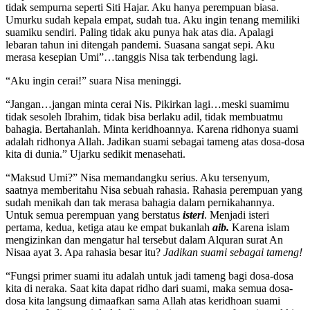
tidak sempurna seperti Siti Hajar. Aku hanya perempuan biasa.
Umurku sudah kepala empat, sudah tua. Aku ingin tenang memiliki
suamiku sendiri. Paling tidak aku punya hak atas dia. Apalagi
lebaran tahun ini ditengah pandemi. Suasana sangat sepi. Aku
merasa kesepian Umi”…tanggis Nisa tak terbendung lagi.
“Aku ingin cerai!” suara Nisa meninggi.
“Jangan…jangan minta cerai Nis. Pikirkan lagi…meski suamimu
tidak sesoleh Ibrahim, tidak bisa berlaku adil, tidak membuatmu
bahagia. Bertahanlah. Minta keridhoannya. Karena ridhonya suami
adalah ridhonya Allah. Jadikan suami sebagai tameng atas dosa-dosa
kita di dunia.” Ujarku sedikit menasehati.
“Maksud Umi?” Nisa memandangku serius. Aku tersenyum,
saatnya memberitahu Nisa sebuah rahasia. Rahasia perempuan yang
sudah menikah dan tak merasa bahagia dalam pernikahannya.
Untuk semua perempuan yang berstatus
isteri
. Menjadi isteri
pertama, kedua, ketiga atau ke empat bukanlah
aib.
Karena islam
mengizinkan dan mengatur hal tersebut dalam Alquran surat An
Nisaa ayat 3. Apa rahasia besar itu?
Jadikan suami sebagai tameng!
“Fungsi primer suami itu adalah untuk jadi tameng bagi dosa-dosa
kita di neraka. Saat kita dapat ridho dari suami, maka semua dosa-
dosa kita langsung dimaafkan sama Allah atas keridhoan suami