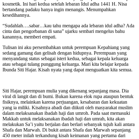
kosmetik. Ini hari kedua setelah lebaran Idul adha 1441 H. Nisa
bertandang padaku hanya ingin menangis. Menumpahkan
kesedihannya.
“Sudahlah….sabar…kau tahu mengapa ada lebaran idul adha? Ada
cinta dan pengorbanan di sana” ujarku sembari mengelus bahu
kanannya, memberi empati.
Tulisan ini aku persembahkan untuk perempuan Kepahiang yang
sedang gamang dan gelisah dengan hidupnya. Perempuan yang
menyandang status sebagai isteri kedua, sebagai kepala keluarga
atau sebagai tulang punggung keluarga. Mari kita belajar kepada
Ibunda Siti Hajar. Kisah nyata yang dapat menguatkan kita semua.
Siti Hajar, perempuan mulia yang dikenang sepanjang masa. Dia
viral di langit dan di bumi. Bukan karena elok rupa ataupun bentuk
fisiknya, melainkan karena perjuangan, kesabaran dan kekuatan
yang ia miliki. Kisahnya abadi dan diikuti oleh masyarakat muslim
dalam melaksanakan ibadah haji dan umroh. Pada saat memasuki
Makkah untuk melaksanakan ibadah haji dan umrah, kita akan
melakukan Sa’i yaitu berjalan dan berlari sebanyak tujuh kali antara
Shafa dan Marwah. Di bukit antara Shafa dan Marwah sepanjang
450 meter inilah terkandung kisah keimanan yang pertama dari