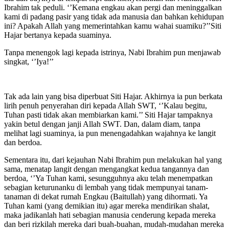
Ibrahim tak peduli. ‘’Kemana engkau akan pergi dan meninggalkan
kami di padang pasir yang tidak ada manusia dan bahkan kehidupan
ini? Apakah Allah yang memerintahkan kamu wahai suamiku?’’Siti
Hajar bertanya kepada suaminya.
Tanpa menengok lagi kepada istrinya, Nabi Ibrahim pun menjawab
singkat, ‘’Iya!’’
Tak ada lain yang bisa diperbuat Siti Hajar. Akhirnya ia pun berkata
lirih penuh penyerahan diri kepada Allah SWT, ‘’Kalau begitu,
Tuhan pasti tidak akan membiarkan kami.’’ Siti Hajar tampaknya
yakin betul dengan janji Allah SWT. Dan, dalam diam, tanpa
melihat lagi suaminya, ia pun menengadahkan wajahnya ke langit
dan berdoa.
Sementara itu, dari kejauhan Nabi Ibrahim pun melakukan hal yang
sama, menatap langit dengan mengangkat kedua tangannya dan
berdoa, ‘’Ya Tuhan kami, sesungguhnya aku telah menempatkan
sebagian keturunanku di lembah yang tidak mempunyai tanam-
tanaman di dekat rumah Engkau (Baitullah) yang dihormati. Ya
Tuhan kami (yang demikian itu) agar mereka mendirikan shalat,
maka jadikanlah hati sebagian manusia cenderung kepada mereka
dan beri rizkilah mereka dari buah-buahan, mudah-mudahan mereka