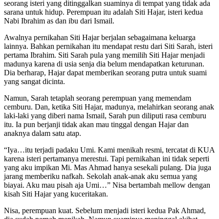
seorang isteri yang ditinggalkan suaminya di tempat yang tidak ada
sarana untuk hidup. Perempuan itu adalah Siti Hajar, isteri kedua
Nabi Ibrahim as dan ibu dari Ismail.
Awalnya pernikahan Siti Hajar berjalan sebagaimana keluarga
lainnya. Bahkan pernikahan itu mendapat restu dari Siti Sarah, isteri
pertama Ibrahim. Siti Sarah pula yang memilih Siti Hajar menjadi
madunya karena di usia senja dia belum mendapatkan keturunan.
Dia berharap, Hajar dapat memberikan seorang putra untuk suami
yang sangat dicinta.
Namun, Sarah tetaplah seorang perempuan yang memendam
cemburu. Dan, ketika Siti Hajar, madunya, melahirkan seorang anak
laki-laki yang diberi nama Ismail, Sarah pun diliputi rasa cemburu
itu. Ia pun berjanji tidak akan mau tinggal dengan Hajar dan
anaknya dalam satu atap.
“Iya…itu terjadi padaku Umi. Kami menikah resmi, tercatat di KUA
karena isteri pertamanya merestui. Tapi pernikahan ini tidak seperti
yang aku impikan Mi. Mas Ahmad hanya sesekali pulang. Dia juga
jarang memberiku nafkah. Sekolah anak-anak aku semua yang
biayai. Aku mau pisah aja Umi…” Nisa bertambah mellow dengan
kisah Siti Hajar yang kuceritakan.
Nisa, perempuan kuat. Sebelum menjadi isteri kedua Pak Ahmad,