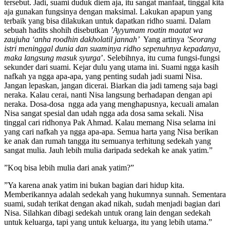
tersebut. Jadi, suami duduk diem aja, itu sangat manfaat, tinggal kita
aja gunakan fungsinya dengan maksimal. Lakukan apapun yang
terbaik yang bisa dilakukan untuk dapatkan ridho suami. Dalam
sebuah hadits shohih disebutkan
’Ayyumam roatin maatat wa
zaujuha ‘anha roodhin dakholatil jannah’
Yang artinya
’Seorang
istri meninggal dunia dan suaminya ridho sepenuhnya kepadanya,
maka langsung masuk syurga
’. Selebihnya, itu cuma fungsi-fungsi
sekunder dari suami. Kejar dulu yang utama ini. Suami ngga kasih
nafkah ya ngga apa-apa, yang penting sudah jadi suami Nisa.
Jangan lepaskan, jangan dicerai. Biarkan dia jadi tameng saja bagi
neraka. Kalau cerai, nanti Nisa langsung berhadapan dengan api
neraka. Dosa-dosa ngga ada yang menghapusnya, kecuali amalan
Nisa sangat spesial dan udah ngga ada dosa sama sekali. Nisa
tinggal cari ridhonya Pak Ahmad. Kalau memang Nisa selama ini
yang cari nafkah ya ngga apa-apa. Semua harta yang Nisa berikan
ke anak dan rumah tangga itu semuanya terhitung sedekah yang
sangat mulia. Jauh lebih mulia daripada sedekah ke anak yatim.”
”Koq bisa lebih mulia dari anak yatim?”
”Ya karena anak yatim ini bukan bagian dari hidup kita.
Memberikannya adalah sedekah yang hukumnya sunnah. Sementara
suami, sudah terikat dengan akad nikah, sudah menjadi bagian dari
Nisa. Silahkan dibagi sedekah untuk orang lain dengan sedekah
untuk keluarga, tapi yang untuk keluarga, itu yang lebih utama.”