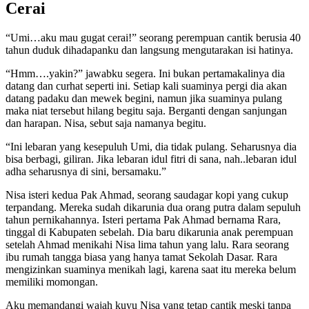
Cerai
“Umi…aku mau gugat cerai!” seorang perempuan cantik berusia 40
tahun duduk dihadapanku dan langsung mengutarakan isi hatinya.
“Hmm….yakin?” jawabku segera. Ini bukan pertamakalinya dia
datang dan curhat seperti ini. Setiap kali suaminya pergi dia akan
datang padaku dan mewek begini, namun jika suaminya pulang
maka niat tersebut hilang begitu saja. Berganti dengan sanjungan
dan harapan. Nisa, sebut saja namanya begitu.
“Ini lebaran yang kesepuluh Umi, dia tidak pulang. Seharusnya dia
bisa berbagi, giliran. Jika lebaran idul fitri di sana, nah..lebaran idul
adha seharusnya di sini, bersamaku.”
Nisa isteri kedua Pak Ahmad, seorang saudagar kopi yang cukup
terpandang. Mereka sudah dikarunia dua orang putra dalam sepuluh
tahun pernikahannya. Isteri pertama Pak Ahmad bernama Rara,
tinggal di Kabupaten sebelah. Dia baru dikarunia anak perempuan
setelah Ahmad menikahi Nisa lima tahun yang lalu. Rara seorang
ibu rumah tangga biasa yang hanya tamat Sekolah Dasar. Rara
mengizinkan suaminya menikah lagi, karena saat itu mereka belum
memiliki momongan.
Aku memandangi wajah kuyu Nisa yang tetap cantik meski tanpa