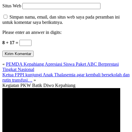
Situs Web
Simpan nama, email, dan situs web saya pada peramban ini
untuk komentar saya berikutnya.
Please enter an answer in digits:
8 + 17 =
«
PEMDA Kepahiang Apresiasi Siswa Paket ABC Berprestasi
Tingkat Nasional
Ketua FPPI kunjungi Anak Thalasemia agar kembali bersekolah dan
rutin transfusi…
»
Kegiatan PKW Batik Diwo Kepahiang