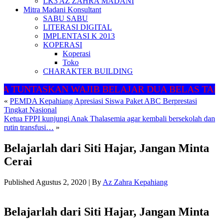
LK3 AZ ZAHRA MADANI
Mitra Madani Konsultant
SABU SABU
LITERASI DIGITAL
IMPLENTASI K 2013
KOPERASI
Koperasi
Toko
CHARAKTER BUILDING
TUNTASKAN WAJIB BELAJAR DUA BELAS TAHUN
«
PEMDA Kepahiang Apresiasi Siswa Paket ABC Berprestasi
Tingkat Nasional
Ketua FPPI kunjungi Anak Thalasemia agar kembali bersekolah dan
rutin transfusi…
»
Belajarlah dari Siti Hajar, Jangan Minta
Cerai
Published
Agustus 2, 2020
|
By
Az Zahra Kepahiang
Belajarlah dari Siti Hajar, Jangan Minta