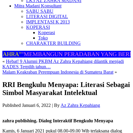
LK3 AZ ZAHRA MADANI
Mitra Madani Konsultant
SABU SABU
LITERASI DIGITAL
IMPLENTASI K 2013
KOPERASI
Koperasi
Toko
CHARAKTER BUILDING
ZAHRA"
"MEMBANGUN PERADABAN YANG BERM
«
Hebat! 9 Alumni PKBM Az Zahra Kepahiang dilantik menjadi
KADES Terpilih tahun…
Malam Keakraban Perempuan Indonesia di Sumatera Barat
»
RRI Bengkulu Menyapa: Literasi Sebagai
Simbol Masyarakat Intelektual
Published
Januari 6, 2022
|
By
Az Zahra Kepahiang
zahra publishing. Dialog Interaktif Bengkulu Menyapa
Kamis, 6 Januari 2021 pukul 08.00-09.00 Wib terlaksana dialog