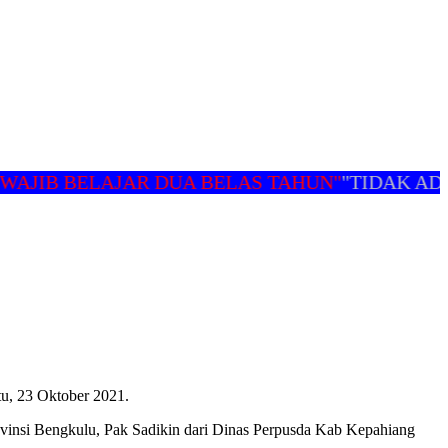
JIB BELAJAR DUA BELAS TAHUN"
"TIDAK ADA 
tu, 23 Oktober 2021.
vinsi Bengkulu, Pak Sadikin dari Dinas Perpusda Kab Kepahiang