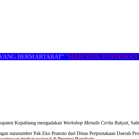
NG BERMARTABAT"
"MARI KITA TUNTASKAN WA
abupaten Kepahiang mengadakan
Workshop Menulis Cerita Rakyat,
Sab
ngan narasumber Pak Eko Pranoto dari Dinas Perpustakaan Daerah Pro
astrawan tingkat nasional di Provinsi Bengkulu.