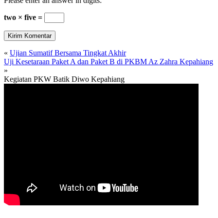
Please enter an answer in digits:
two × five =
«
Ujian Sumatif Bersama Tingkat Akhir
Uji Kesetaraan Paket A dan Paket B di PKBM Az Zahra Kepahiang
»
Kegiatan PKW Batik Diwo Kepahiang