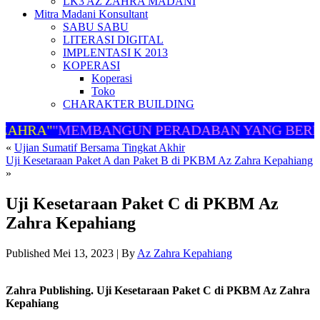
LK3 AZ ZAHRA MADANI
Mitra Madani Konsultant
SABU SABU
LITERASI DIGITAL
IMPLENTASI K 2013
KOPERASI
Koperasi
Toko
CHARAKTER BUILDING
ZAHRA"
"MEMBANGUN PERADABAN YANG BERM
«
Ujian Sumatif Bersama Tingkat Akhir
Uji Kesetaraan Paket A dan Paket B di PKBM Az Zahra Kepahiang
»
Uji Kesetaraan Paket C di PKBM Az
Zahra Kepahiang
Published
Mei 13, 2023
|
By
Az Zahra Kepahiang
Zahra Publishing. Uji Kesetaraan Paket C di PKBM Az Zahra
Kepahiang