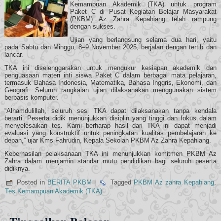
Kemampuan Akademik (TKA) untuk program
Paket C di Pusat Kegiatan Belajar Masyarakat
(PKBM) Az Zahra Kepahiang telah rampung
dengan sukses.
Ujian yang berlangsung selama dua hari, yaitu
pada Sabtu dan Minggu, 8–9 November 2025, berjalan dengan tertib dan
lancar.
TKA ini diselenggarakan untuk mengukur kesiapan akademik dan
penguasaan materi inti siswa Paket C dalam berbagai mata pelajaran,
termasuk Bahasa Indonesia, Matematika, Bahasa Inggris, Ekonomi, dan
Geografi. Seluruh rangkaian ujian dilaksanakan menggunakan sistem
berbasis komputer.
“Alhamdulillah, seluruh sesi TKA dapat dilaksanakan tanpa kendala
berarti. Peserta didik menunjukkan disiplin yang tinggi dan fokus dalam
menyelesaikan tes. Kami berharap hasil dari TKA ini dapat menjadi
evaluasi yang konstruktif untuk peningkatan kualitas pembelajaran ke
depan,” ujar Kms Fahrudin, Kepala Sekolah PKBM Az Zahra Kepahiang.
Keberhasilan pelaksanaan TKA ini menunjukkan komitmen PKBM Az
Zahra dalam menjamin standar mutu pendidikan bagi seluruh peserta
didiknya.
Posted in
BERITA PKBM
|
Tagged
PKBM Az zahra Kepahiang
,
Tes Kemampuan Akademik (TKA)