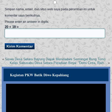
Simpan nama, email, dan situs web saya pada peramban ini untuk
komentar saya berikutnya.
Please enter an answer in digits:
20 + 18 =
«
Siswa Desa Setara Bayung Diajak Meneladani Semangat Bung Tomo
Kelas Sabusabu Desa Setara Peraduan Binjai: “Demi Cinta, Raih…
»
Kegiatan PKW Batik Diwo Kepahiang