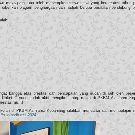
siswa maka para tutor telah menetapkan siswa-siswi yang berprestasi tahun p
t diberikan piagam penghargaan dan hadiah berupa peralatan pendukung be
alah:
ngat bangga atas prestasi dan pencapaian yang sudah di raih oleh peser
n Paket C yang sudah aktif mengikuti tatap muka di PKBM Az zahra Kep
 prestasimu…!
kolah di PKBM Az zahra Kepahiang silahkan mendaftar dan mempelajari i
://s.id/ppdb-azz-2024