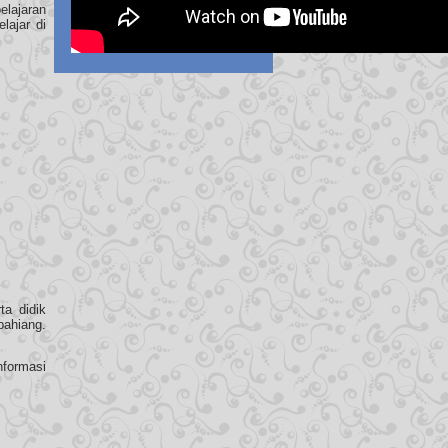
elajaran
lajar di
ta didik
ahiang.
nformasi