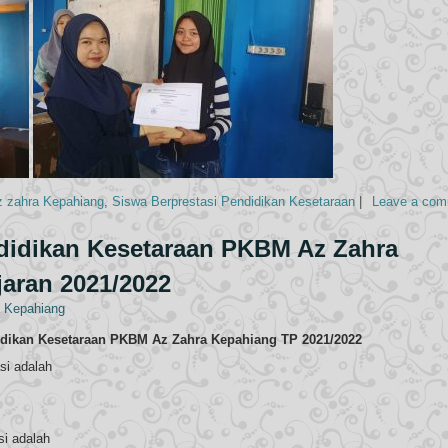
 zahra Kepahiang
,
Siswa Berprestasi Pendidikan Kesetaraan
|
Leave a co
ndidikan Kesetaraan PKBM Az Zahra
aran 2021/2022
 Kepahiang
didikan Kesetaraan PKBM Az Zahra Kepahiang TP 2021/2022
si adalah
si adalah