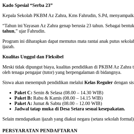
Kado Spesial “Serba 23”
Kepala Sekolah PKBM Az Zahra, Kms Fahrudin, S.Pd, menyampaikan 
“Tahun ini Yayasan Az Zahra genap berusia 23 tahun. Sebagai bentuk
tahun
,” ujar Fahrudin.
Program ini diharapkan dapat memutus mata rantai anak putus sekolah
ijazah.
Kualitas Unggul dan Fleksibel
Meski tidak dipungut biaya, kualitas pendidikan di PKBM Az Zahra t
oleh tenaga pengajar (tutor) yang berpengalaman di bidangnya.
Siswa akan menempuh pendidikan melalui
Kelas Reguler
dengan sist
Paket C:
Senin & Selasa (08.00 – 14.30 WIB)
Paket B:
Rabu & Kamis (08.00 – 14.15 WIB)
Paket A:
Jumat & Sabtu (08.00 – 12.00 WIB)
Jadwal tatap muka di Desa Setara sesuai kesepakatan.
Selain mendapatkan ijazah yang diakui negara (setara sekolah formal
PERSYARATAN PENDAFTARAN