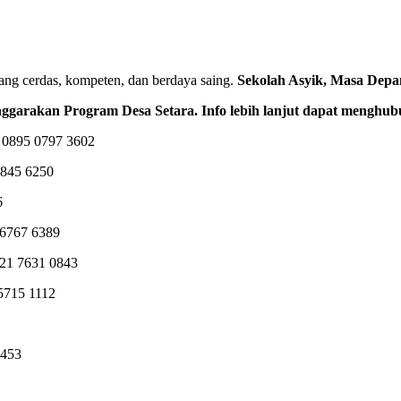
ng cerdas, kompeten, dan berdaya saing.
Sekolah Asyik, Masa Depa
enggarakan Program Desa Setara.
Info lebih lanjut dapat menghub
 0895 0797 3602
6845 6250
6
 6767 6389
0821 7631 0843
 5715 1112
7453