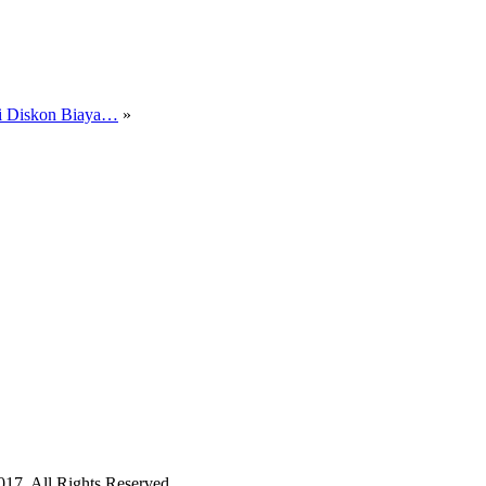
ri Diskon Biaya…
»
17. All Rights Reserved.