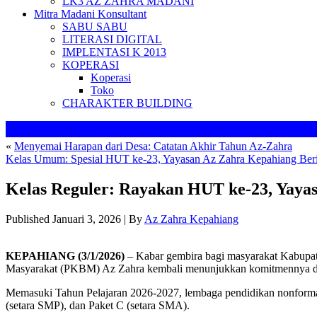
LK3 AZ ZAHRA MADANI
Mitra Madani Konsultant
SABU SABU
LITERASI DIGITAL
IMPLENTASI K 2013
KOPERASI
Koperasi
Toko
CHARAKTER BUILDING
«
Menyemai Harapan dari Desa: Catatan Akhir Tahun Az-Zahra
Kelas Umum: Spesial HUT ke-23, Yayasan Az Zahra Kepahiang Be
Kelas Reguler: Rayakan HUT ke-23, Yayas
Published
Januari 3, 2026
|
By
Az Zahra Kepahiang
KEPAHIANG (3/1/2026)
– Kabar gembira bagi masyarakat Kabupat
Masyarakat (PKBM) Az Zahra kembali menunjukkan komitmennya d
Memasuki Tahun Pelajaran 2026-2027, lembaga pendidikan nonformal
(setara SMP), dan Paket C (setara SMA).