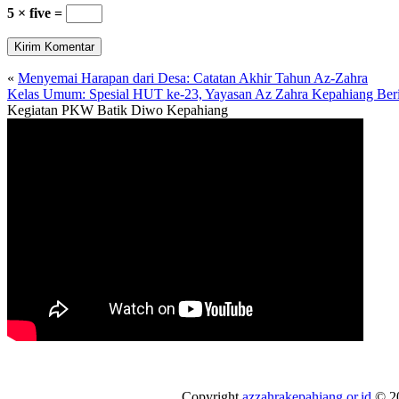
5 × five =
«
Menyemai Harapan dari Desa: Catatan Akhir Tahun Az-Zahra
Kelas Umum: Spesial HUT ke-23, Yayasan Az Zahra Kepahiang Be
Kegiatan PKW Batik Diwo Kepahiang
Copyright
azzahrakepahiang.or.id
© 20