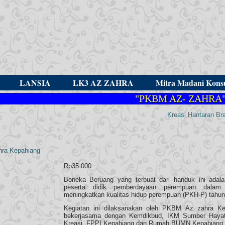
LANSIA
LK3 AZ ZAHRA
Mitra Madani Konsu
"PKBM AZ- ZAHRA"
"ME
Kreasi Hantaran Br
hra Kepahiang
Rp
35.000
Boneka Beruang yang terbuat dari handuk ini adal
peserta didik pemberdayaan perempuan dalam
meningkatkan kualitas hidup perempuan (PKH-P) tahun
Kegiatan ini dilaksanakan oleh PKBM Az zahra Ke
bekerjasama dengan Kemdikbud, IKM Sumber Hayat
Kreasi, FPPI Kepahiang dan Rumah BUMN Kepahiang.