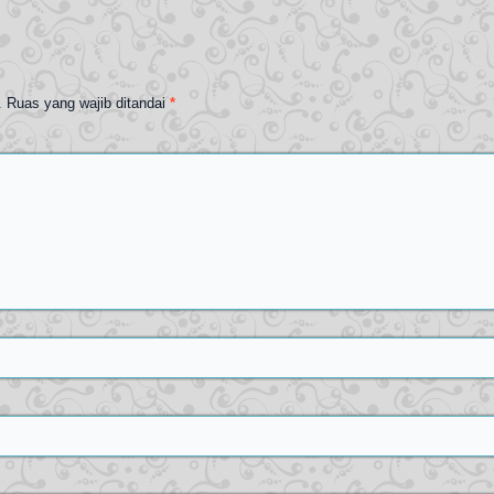
.
Ruas yang wajib ditandai
*