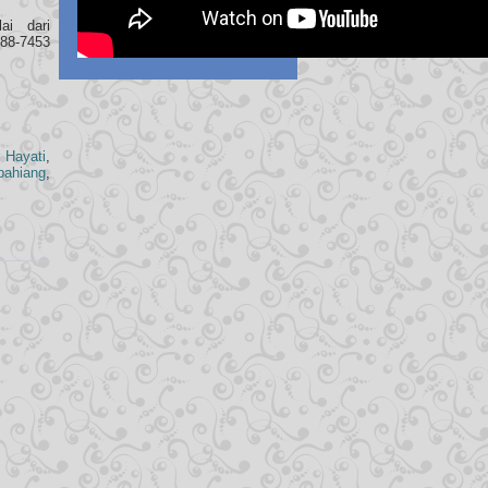
ai dari
788-7453
 Hayati
,
ahiang
,