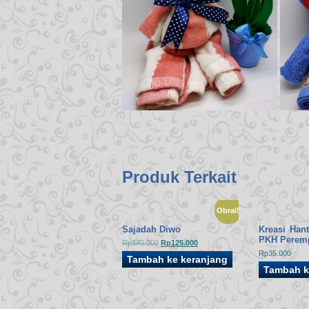
Produk Terkait
Obral!
Sajadah Diwo
Kreasi Han
PKH Perem
Harga
Harga
Rp
170.000
Rp
125.000
aslinya
saat
Rp
35.000
Tambah ke keranjang
adalah:
ini
Rp170.000.
adalah:
Tambah k
Rp125.000.