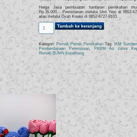
Harga Jasa pembuatan hantaran pernikahan mul
Rp.35.000,-. Pemesanan melalui Umi Yesi di 0852-6
atau melalui Dyah Kreasi di 0852-6727-9103.
Kuantitas
Tambah ke keranjang
Boneka
Beruang
Handuk
Kategori:
Pernak Pernik Pernikahan
Tag:
IKM Sumber
Pemberdayaan Perempuan
,
PKBM Az zahra Kep
Rumah BUMN Kepahiang