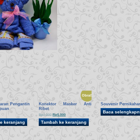
Obral!
taran Pengantin
Konektor Masker Anti
Souvenir Pernikaha
puan
Ribet
Baca selengkapn
Harga
Harga
Rp
7.000
Rp
5.000
aslinya
saat
e keranjang
Tambah ke keranjang
adalah:
ini
Rp7.000.
adalah:
Rp5.000.