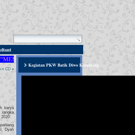
ltant
MBANGUN PERADABAN YANG BERMARTABAT"
Kegiatan PKW Batik Diwo Kepahiang
a n CD
»
ah karya
 rangka
 2020.
pahiang
i, Dyah