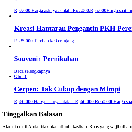
Rp
7.000
Harga aslinya adalah: Rp7.000.
Rp
5.000
Harga saat in
Kreasi Hantaran Pengantin PKH Per
Rp
35.000
Tambah ke keranjang
Souvenir Pernikahan
Baca selengkapnya
Obral!
Cerpen: Tak Cukup dengan Mimpi
Rp
66.000
Harga aslinya adalah: Rp66.000.
Rp
60.000
Harga saa
Tinggalkan Balasan
Alamat email Anda tidak akan dipublikasikan.
Ruas yang wajib ditan