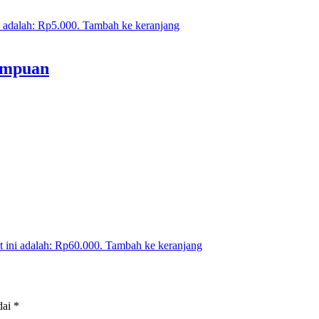
i adalah: Rp5.000.
Tambah ke keranjang
empuan
t ini adalah: Rp60.000.
Tambah ke keranjang
dai
*