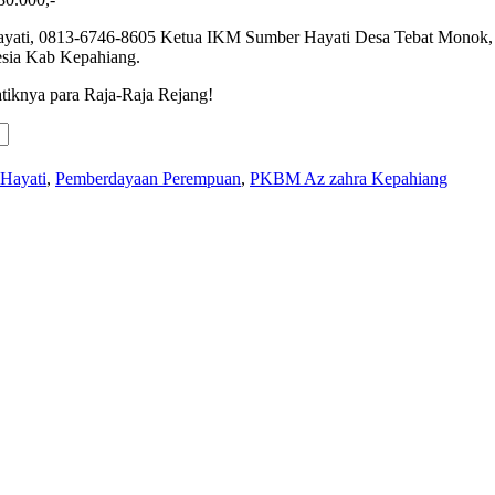
rhayati, 0813-6746-8605 Ketua IKM Sumber Hayati Desa Tebat Mono
sia Kab Kepahiang.
tiknya para Raja-Raja Rejang!
Hayati
,
Pemberdayaan Perempuan
,
PKBM Az zahra Kepahiang