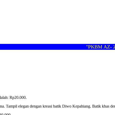
"PKBM AZ- ZAH
adalah: Rp20.000.
rona. Tampil elegan dengan kreasi batik Diwo Kepahiang. Batik khas 
30.000,-