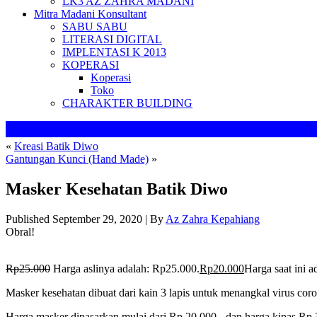
LK3 AZ ZAHRA MADANI
Mitra Madani Konsultant
SABU SABU
LITERASI DIGITAL
IMPLENTASI K 2013
KOPERASI
Koperasi
Toko
CHARAKTER BUILDING
«
Kreasi Batik Diwo
Gantungan Kunci (Hand Made)
»
Masker Kesehatan Batik Diwo
Published
September 29, 2020
|
By
Az Zahra Kepahiang
Obral!
Rp
25.000
Harga aslinya adalah: Rp25.000.
Rp
20.000
Harga saat ini 
Masker kesehatan dibuat dari kain 3 lapis untuk menangkal virus co
Harga masker dipasarkan mulai dari Rp.20.000,- dan harga kipas Rp.