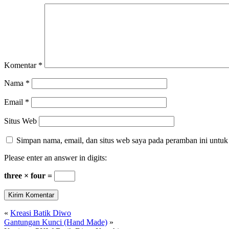
Komentar
*
Nama
*
Email
*
Situs Web
Simpan nama, email, dan situs web saya pada peramban ini untuk
Please enter an answer in digits:
three × four =
«
Kreasi Batik Diwo
Gantungan Kunci (Hand Made)
»