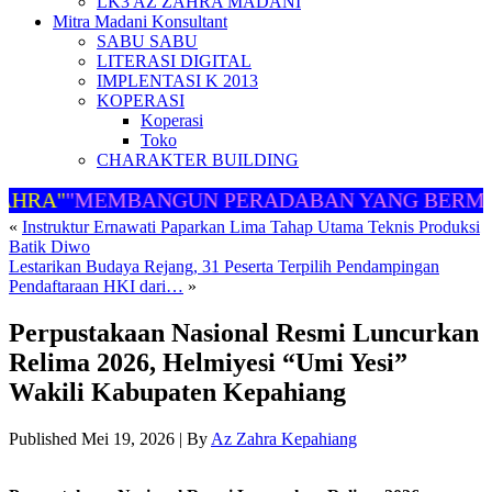
LK3 AZ ZAHRA MADANI
Mitra Madani Konsultant
SABU SABU
LITERASI DIGITAL
IMPLENTASI K 2013
KOPERASI
Koperasi
Toko
CHARAKTER BUILDING
AHRA"
"MEMBANGUN PERADABAN YANG BERMA
«
Instruktur Ernawati Paparkan Lima Tahap Utama Teknis Produksi
Batik Diwo
Lestarikan Budaya Rejang, 31 Peserta Terpilih Pendampingan
Pendaftaraan HKI dari…
»
Perpustakaan Nasional Resmi Luncurkan
Relima 2026, Helmiyesi “Umi Yesi”
Wakili Kabupaten Kepahiang
Published
Mei 19, 2026
|
By
Az Zahra Kepahiang