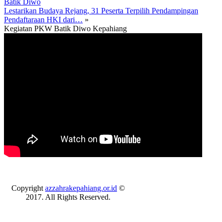
Batik Diwo
Lestarikan Budaya Rejang, 31 Peserta Terpilih Pendampingan
Pendaftaraan HKI dari…
»
Kegiatan PKW Batik Diwo Kepahiang
Copyright
azzahrakepahiang.or.id
©
2017. All Rights Reserved.