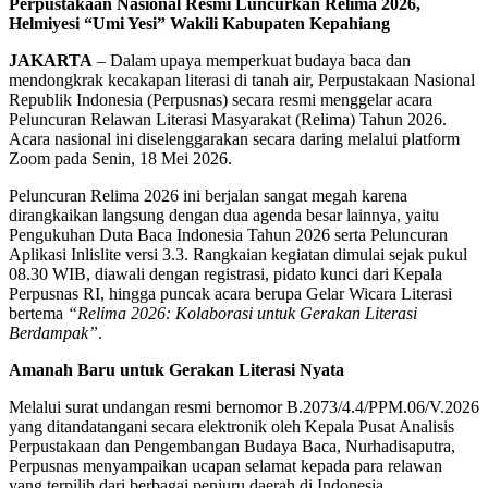
Perpustakaan Nasional Resmi Luncurkan Relima 2026,
Helmiyesi “Umi Yesi” Wakili Kabupaten Kepahiang
JAKARTA
– Dalam upaya memperkuat budaya baca dan
mendongkrak kecakapan literasi di tanah air, Perpustakaan Nasional
Republik Indonesia (Perpusnas) secara resmi menggelar acara
Peluncuran Relawan Literasi Masyarakat (Relima) Tahun 2026.
Acara nasional ini diselenggarakan secara daring melalui platform
Zoom pada Senin, 18 Mei 2026.
Peluncuran Relima 2026 ini berjalan sangat megah karena
dirangkaikan langsung dengan dua agenda besar lainnya, yaitu
Pengukuhan Duta Baca Indonesia Tahun 2026 serta Peluncuran
Aplikasi Inlislite versi 3.3. Rangkaian kegiatan dimulai sejak pukul
08.30 WIB, diawali dengan registrasi, pidato kunci dari Kepala
Perpusnas RI, hingga puncak acara berupa Gelar Wicara Literasi
bertema
“Relima 2026: Kolaborasi untuk Gerakan Literasi
Berdampak”
.
Amanah Baru untuk Gerakan Literasi Nyata
Melalui surat undangan resmi bernomor B.2073/4.4/PPM.06/V.2026
yang ditandatangani secara elektronik oleh Kepala Pusat Analisis
Perpustakaan dan Pengembangan Budaya Baca, Nurhadisaputra,
Perpusnas menyampaikan ucapan selamat kepada para relawan
yang terpilih dari berbagai penjuru daerah di Indonesia.