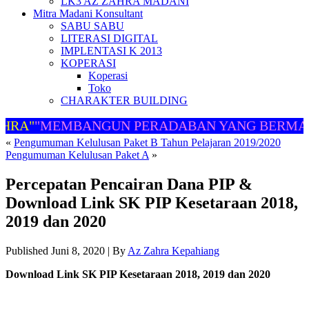
LK3 AZ ZAHRA MADANI
Mitra Madani Konsultant
SABU SABU
LITERASI DIGITAL
IMPLENTASI K 2013
KOPERASI
Koperasi
Toko
CHARAKTER BUILDING
HRA"
"MEMBANGUN PERADABAN YANG BERMAR
«
Pengumuman Kelulusan Paket B Tahun Pelajaran 2019/2020
Pengumuman Kelulusan Paket A
»
Percepatan Pencairan Dana PIP &
Download Link SK PIP Kesetaraan 2018,
2019 dan 2020
Published
Juni 8, 2020
|
By
Az Zahra Kepahiang
Download Link SK PIP Kesetaraan 2018, 2019 dan 2020