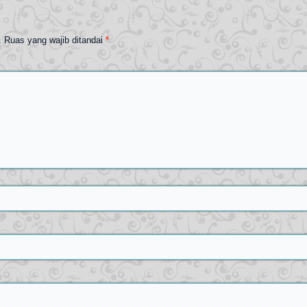
.
Ruas yang wajib ditandai
*