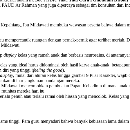
 dari PAUD Ar Rahman yang juga dipercaya sebagai tim konsultan dari I
 Kepahiang, Ibu Mildawati membuka wawasan peserta bahwa dalam met
au mempercantik ruangan dengan pernak-pernik agar terlihat meriah. 
 Mildawati.
ip
display
kelas yang ramah anak dan berbasis neurosains, di antaranya:
las yang ideal harus didominasi oleh hasil karya anak-anak, betapapu
diri yang tinggi (
feeling the good
).
display
, mulai dari aturan kelas hingga gambar 9 Pilar Karakter, wajib
, bukan di luar jangkauan pandangan mereka.
u Mildawati mencontohkan pembuatan Papan Kehadiran di mana anak m
rutinitas mereka hari itu.
terlalu penuh atau terlalu ramai oleh hiasan yang mencolok. Kelas yang 
asme tinggi. Para guru menyadari bahwa banyak kebiasaan lama dalam