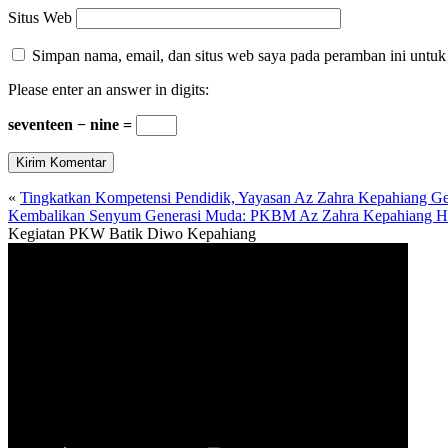
Situs Web
Simpan nama, email, dan situs web saya pada peramban ini untuk
Please enter an answer in digits:
seventeen − nine =
«
Tingkatkan Kompetensi Pendidik, Yayasan Az Zahra Kepahiang 
Kembalikan Senyum Generasi Muda: PKBM Az Zahra Kepahiang
Kegiatan PKW Batik Diwo Kepahiang