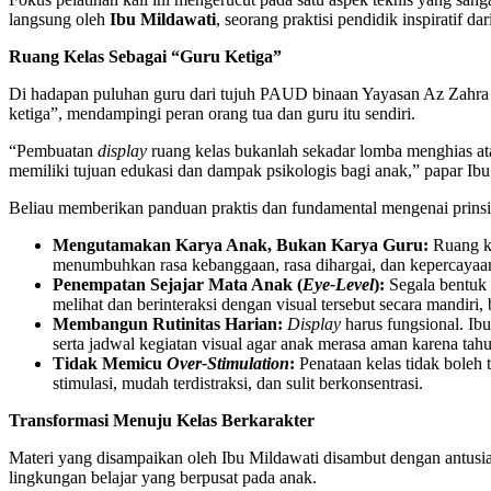
langsung oleh
Ibu Mildawati
, seorang praktisi pendidik inspiratif
Ruang Kelas Sebagai “Guru Ketiga”
Di hadapan puluhan guru dari tujuh PAUD binaan Yayasan Az Zahra
ketiga”, mendampingi peran orang tua dan guru itu sendiri.
“Pembuatan
display
ruang kelas bukanlah sekadar lomba menghias at
memiliki tujuan edukasi dan dampak psikologis bagi anak,” papar Ibu
Beliau memberikan panduan praktis dan fundamental mengenai prins
Mengutamakan Karya Anak, Bukan Karya Guru:
Ruang ke
menumbuhkan rasa kebanggaan, rasa dihargai, dan kepercayaan 
Penempatan Sejajar Mata Anak (
Eye-Level
):
Segala bentuk
melihat dan berinteraksi dengan visual tersebut secara mandiri
Membangun Rutinitas Harian:
Display
harus fungsional. Ib
serta jadwal kegiatan visual agar anak merasa aman karena tahu 
Tidak Memicu
Over-Stimulation
:
Penataan kelas tidak boleh 
stimulasi, mudah terdistraksi, dan sulit berkonsentrasi.
Transformasi Menuju Kelas Berkarakter
Materi yang disampaikan oleh Ibu Mildawati disambut dengan antusi
lingkungan belajar yang berpusat pada anak.