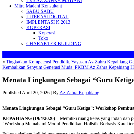
LK3 AZ ZAHRA MADANI
Mitra Madani Konsultant
SABU SABU
LITERASI DIGITAL
IMPLENTASI K 2013
KOPERASI
Koperasi
Toko
CHARAKTER BUILDING
«
Tingkatkan Kompetensi Pendidik, Yayasan Az Zahra Kepahiang 
Kembalikan Senyum Generasi Muda: PKBM Az Zahra Kepahiang
Menata Lingkungan Sebagai “Guru Ketig
Published
April 20, 2026
|
By
Az Zahra Kepahiang
Menata Lingkungan Sebagai “Guru Ketiga”: Workshop Pembua
KEPAHIANG (19/4/2026)
– Memiliki ruang kelas yang indah dan pe
“Workshop Memahami Modul Pendidikan Holistik Berbasis Karakter
Fokus pelatihan kali ini mengerucut pada satu aspek teknis yang sa