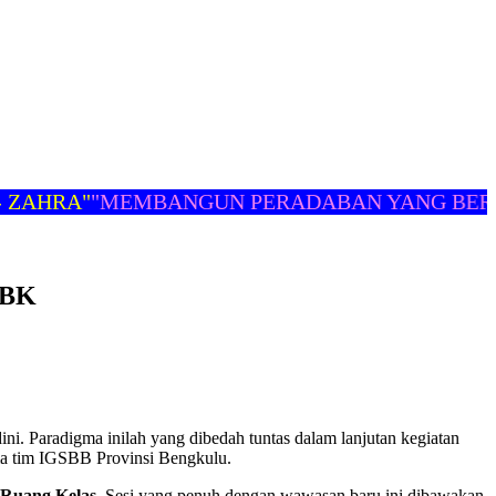
HRA"
"MEMBANGUN PERADABAN YANG BERMA
HBK
ni. Paradigma inilah yang dibedah tuntas dalam lanjutan kegiatan
a tim IGSBB Provinsi Bengkulu.
 Ruang Kelas
. Sesi yang penuh dengan wawasan baru ini dibawakan