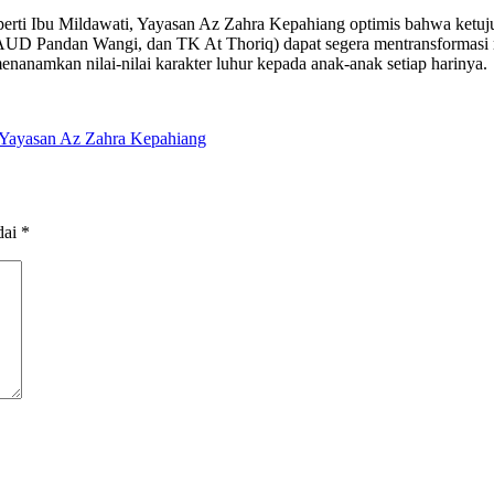
seperti Ibu Mildawati, Yayasan Az Zahra Kepahiang optimis bahwa k
D Pandan Wangi, dan TK At Thoriq) dapat segera mentransformasi rua
enanamkan nilai-nilai karakter luhur kepada anak-anak setiap harinya.
Yayasan Az Zahra Kepahiang
dai
*