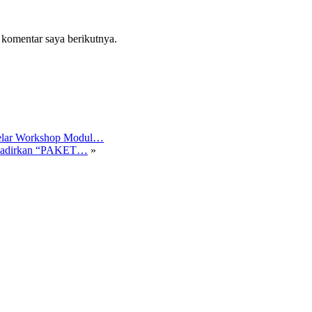
 komentar saya berikutnya.
Gelar Workshop Modul…
 Hadirkan “PAKET…
»