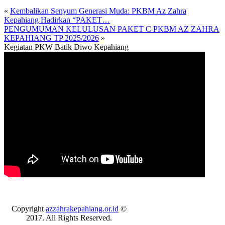
«
Kembalikan Senyum Generasi Muda: PKBM Az Zahra
Kepahiang Hadirkan “PAKET…
PENGUMUMAN KELULUSAN PAKET C PKBM AZ ZAHRA
KEPAHIANG TP 2025/2026
»
Kegiatan PKW Batik Diwo Kepahiang
Copyright
azzahrakepahiang.or.id
©
2017. All Rights Reserved.