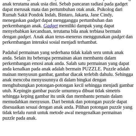
anak terutama anak usia dini. Sebab pancaran radiasi pada gadget
dapat merusak mata dan pertumbuhan otak anak. Psikolog dari
Rumah Sakit Pondok Indah, Bintaro, Jakarta, Jane Cindy,
menegaskan
gadget
dapat mengganggu pertumbuhan dan
perkembangan anak.
Gadget
memiliki dampak yang dapat
menyebabkan kecanduan, terutama bila anak terbiasa bermain
dengan
gadget
. Anak akan terus-menerus menggunakan
gadget
dan
perkembangan interaksi sosial menjadi terhambat.
Padahal permainan yang sederhana tidak kalah seru untuk anak
anda. Selain itu beberapa permainan akan membantu dalam
perkembangan emosi anak anda. Salah satu permainan yang dapat
anda kenalkan pada anak adalah bermain PUZZLE. Puzzle adalah
mainan menyusun gambar, gambar diacak terlebih dahulu. Sehingga
anak mencoba menyusunnya di dalam bingkai dengan
menghubungkan potongan-potongan kecil sehingga menjadi gambar
utuh. Kepingin gambar puzzle umumnya dibuat tidak simetris
sehingga keping gambar itu unik dan membantu pemain dalam
memudahkan menyusun. Dari bentuk dan potongan puzzle dapat
disesuaikan sesuai dengan anak anda. Pilihan potongan puzzle yang
tidak terlalu rumit untuk metode awal mengenalkan permainan
puzzle pada anak.