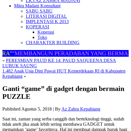
LK3 AZ ZAHRA MADANI
Mitra Madani Konsultant
SABU SABU
LITERASI DIGITAL
IMPLENTASI K 2013
KOPERASI
Koperasi
Toko
CHARAKTER BUILDING
RA"
"MEMBANGUN PERADABAN YANG BERMART
«
PERESMIAN PAUD KE 14: PAUD SAQUEENA DESA
LUBUK SAUNG
1.482 Anak Usia Dini Pawai HUT Kemerdekaan RI di Kabupaten
Kepahiang
»
Ganti “game” di gadget dengan bermain
PUZZLE
Published
Agustus 5, 2018
|
By
Az Zahra Kepahiang
Saat ini, zaman yang serba canggih dan berteknologi tinggi, sudah
tidak aneh jika anak lebih sering membawa GADGET untuk
memainkan ‘game’ favoritnya. Hal ini membuat dampak buruk bagi