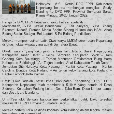
Helmiyesi, M.Si. Ketua DPC FPPI Kabupaten
Kepahiang beserta rombongan mengikuti Study
Banding ke DPD FPPI Provinsi Sumatera Barat,
Kamis-Minggu, 20-23 Januari 2022.
Pengurus DPC FPPI Kepahiang yang ikut serta adalah
Mardhatillah, S.Pd. Wakil Bendahara 2, Laili Suryani, S.Pd Bidang
Ekonomi Kreatif, Fromes Media Bagite Bidang Hukum dan HAM, Anah
Bidang Sosial Budaya, Eni Lastari, S.Pd Bidang Pendidikan.
Mereka mempromosikan batik Diwo karya UMKM perempuan Kepahiang
di lokasi lokasi wisata yang ada di Sumatera Barat.
Objek wisata yang dikunjungi antara lain Istana Basa Pagaruyung
Kabupaten Tanah Datar – Kelok Sembilan Kabupaten Solok – Jam
Gadang Kota Bukittinggi – Taman Monumen Proklamator Bung Hatta
Kabupaten Bukittinggi – Air Terjun Lembah Anai Kabupaten Tanah Datar –
Jembatan Siti Nurbaya Kota Padang – Pantai Kota Padang – Pantai
Carolina Bungus Kota Padang – Air terjun kelok jariang kota Padang –
Pantai Carocok Kota Painan.
Batik Diwo adalah batik khas kabupaten Kepahiang. DPC FPPI
Kabupaten Kepahiang telah membentuk 5 IKM yang berada di Desa
Sidorejo, Kelurahan Padang Lekat, Desa Taba Baru, Desa Limbur Lama,
dan Desa Batu Bandung.
Umi Yesi dkk dengan bangga memperkenalkan batik Diwo tersebut
melalui DPD FPPI Provinsi Sumatera Barat.
Mereka bertemu di aula dinas koperasi kota Padang dalam bingkai malam
keakraban dan silaturahmi.