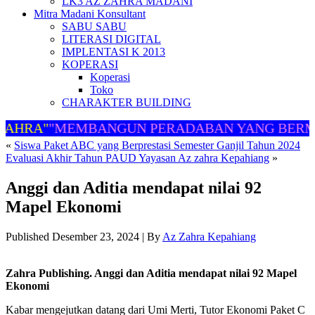
LK3 AZ ZAHRA MADANI
Mitra Madani Konsultant
SABU SABU
LITERASI DIGITAL
IMPLENTASI K 2013
KOPERASI
Koperasi
Toko
CHARAKTER BUILDING
ZAHRA"
"MEMBANGUN PERADABAN YANG BERM
«
Siswa Paket ABC yang Berprestasi Semester Ganjil Tahun 2024
Evaluasi Akhir Tahun PAUD Yayasan Az zahra Kepahiang
»
Anggi dan Aditia mendapat nilai 92
Mapel Ekonomi
Published
Desember 23, 2024
|
By
Az Zahra Kepahiang
Zahra Publishing. Anggi dan Aditia mendapat nilai 92 Mapel
Ekonomi
Kabar mengejutkan datang dari Umi Merti, Tutor Ekonomi Paket C