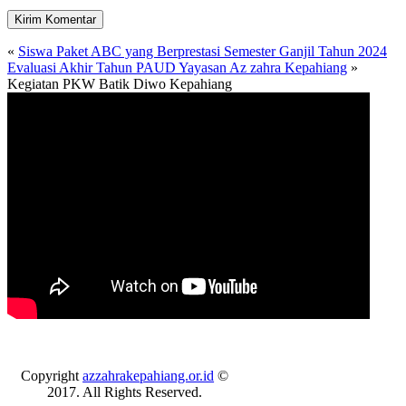
«
Siswa Paket ABC yang Berprestasi Semester Ganjil Tahun 2024
Evaluasi Akhir Tahun PAUD Yayasan Az zahra Kepahiang
»
Kegiatan PKW Batik Diwo Kepahiang
Copyright
azzahrakepahiang.or.id
©
2017. All Rights Reserved.