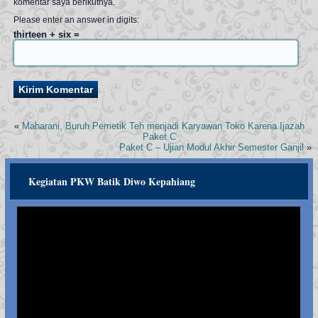
komentar saya berikutnya.
Please enter an answer in digits:
thirteen + six =
«
Maharani, Buruh Pemetik Teh menjadi Karyawan Toko Karena Ijazah
Paket C
Paket C – Ujian Modul Akhir Semester Ganjil
»
Kegiatan PKW Batik Diwo Kepahiang