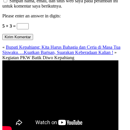
Simpan nama, email, dan situs web saya pada peramban ini
untuk komentar saya berikutnya.
Please enter an answer in digits:
5 × 3 =
«
Bupati Kepahiang: Kita Harus Bahagia dan Ceria di Masa Tua
Siswaku….Kuatkan Barisan, Suarakan Keberadaan Kalian !
»
Kegiatan PKW Batik Diwo Kepahiang