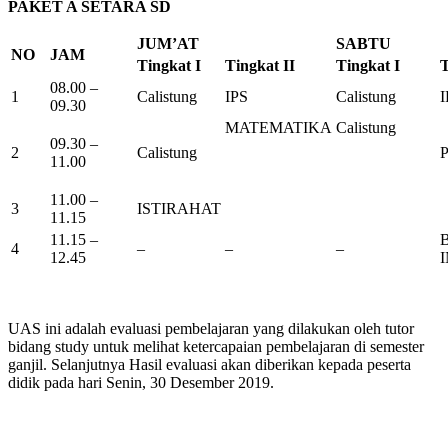
PAKET A SETARA SD
JUM’AT
SABTU
NO
JAM
Tingkat I
Tingkat I
I
Tingkat I
T
08.00 –
1
Calistung
IPS
Calistung
09.30
MATEMATIKA
Calistung
09.30 –
2
Calistung
11.00
11.00 –
3
ISTIRAHAT
11.15
11.15 –
B
4
–
–
–
12.45
UAS ini adalah evaluasi pembelajaran yang dilakukan oleh tutor
bidang study untuk melihat ketercapaian pembelajaran di semester
ganjil. Selanjutnya Hasil evaluasi akan diberikan kepada peserta
didik pada hari Senin, 30 Desember 2019.