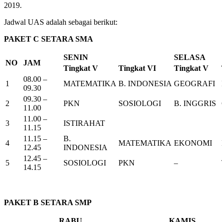
2019.
Jadwal UAS adalah sebagai berikut:
PAKET C SETARA SMA
SENIN
SELASA
NO
JAM
Tingkat V
Tingkat VI
Tingkat V
08.00 –
1
MATEMATIKA
B. INDONESIA
GEOGRAFI
09.30
09.30 –
2
PKN
SOSIOLOGI
B. INGGRIS
11.00
11.00 –
3
ISTIRAHAT
11.15
11.15 –
B.
4
MATEMATIKA
EKONOMI
12.45
INDONESIA
12.45 –
5
SOSIOLOGI
PKN
–
14.15
PAKET B SETARA SMP
RABU
KAMIS