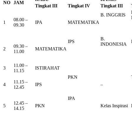
NO
JAM
Tingkat III
Tingkat IV
Tingkat III
B. INGGRIS
08.00 –
1
IPA
MATEMATIKA
09.30
B.
IPS
INDONESIA
09.30 –
2
MATEMATIKA
11.00
11.00 –
3
ISTIRAHAT
11.15
PKN
11.15 –
4
IPS
–
12.45
IPA
12.45 –
5
PKN
Kelas Inspirasi
14.15