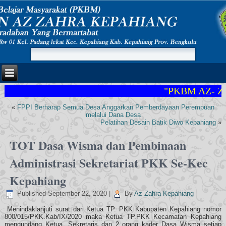
"PKBM AZ- ZA
«
FPPI Berharap Semua Desa Anggarkan Pemberdayaan Perempuan
melalui Dana Desa
Pelatihan Desain Batik Diwo Kepahiang
»
TOT Dasa Wisma dan Pembinaan
Administrasi Sekretariat PKK Se-Kec
Kepahiang
Published
September 22, 2020
|
By
Az Zahra Kepahiang
Menindaklanjuti surat dari Ketua TP. PKK Kabupaten Kepahiang nomor
800/015/PKK.Kab/IX/2020 maka Ketua TP.PKK Kecamatan Kepahiang
mengundang Ketua, Sekretaris dan 2 orang kader Dasa Wisma setiap