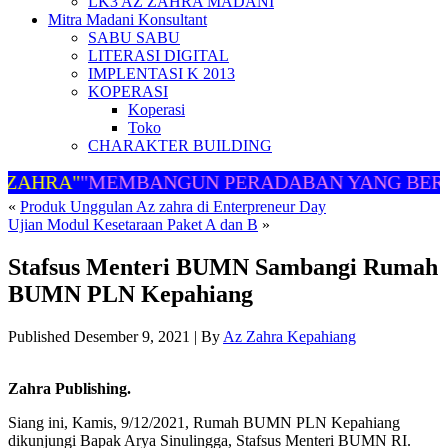
LK3 AZ ZAHRA MADANI
Mitra Madani Konsultant
SABU SABU
LITERASI DIGITAL
IMPLENTASI K 2013
KOPERASI
Koperasi
Toko
CHARAKTER BUILDING
ZAHRA"
"MEMBANGUN PERADABAN YANG BERM
«
Produk Unggulan Az zahra di Enterpreneur Day
Ujian Modul Kesetaraan Paket A dan B
»
Stafsus Menteri BUMN Sambangi Rumah
BUMN PLN Kepahiang
Published
Desember 9, 2021
|
By
Az Zahra Kepahiang
Zahra Publishing.
Siang ini, Kamis, 9/12/2021, Rumah BUMN PLN Kepahiang
dikunjungi Bapak Arya Sinulingga, Stafsus Menteri BUMN RI.