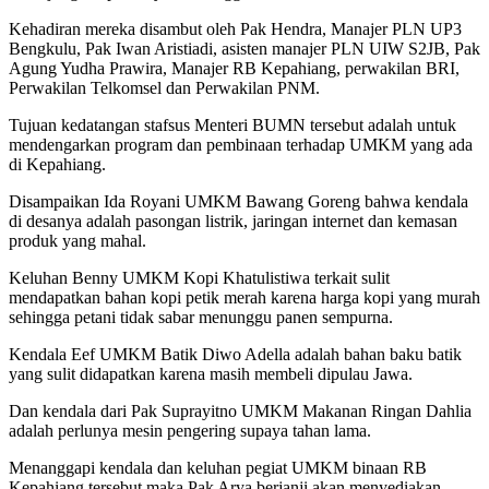
Kehadiran mereka disambut oleh Pak Hendra, Manajer PLN UP3
Bengkulu, Pak Iwan Aristiadi, asisten manajer PLN UIW S2JB, Pak
Agung Yudha Prawira, Manajer RB Kepahiang, perwakilan BRI,
Perwakilan Telkomsel dan Perwakilan PNM.
Tujuan kedatangan stafsus Menteri BUMN tersebut adalah untuk
mendengarkan program dan pembinaan terhadap UMKM yang ada
di Kepahiang.
Disampaikan Ida Royani UMKM Bawang Goreng bahwa kendala
di desanya adalah pasongan listrik, jaringan internet dan kemasan
produk yang mahal.
Keluhan Benny UMKM Kopi Khatulistiwa terkait sulit
mendapatkan bahan kopi petik merah karena harga kopi yang murah
sehingga petani tidak sabar menunggu panen sempurna.
Kendala Eef UMKM Batik Diwo Adella adalah bahan baku batik
yang sulit didapatkan karena masih membeli dipulau Jawa.
Dan kendala dari Pak Suprayitno UMKM Makanan Ringan Dahlia
adalah perlunya mesin pengering supaya tahan lama.
Menanggapi kendala dan keluhan pegiat UMKM binaan RB
Kepahiang tersebut maka Pak Arya berjanji akan menyediakan