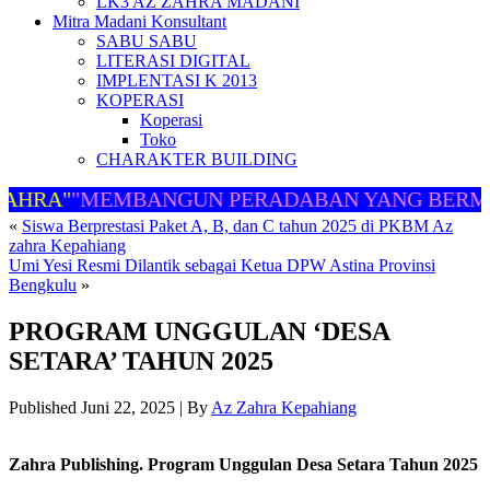
LK3 AZ ZAHRA MADANI
Mitra Madani Konsultant
SABU SABU
LITERASI DIGITAL
IMPLENTASI K 2013
KOPERASI
Koperasi
Toko
CHARAKTER BUILDING
AHRA"
"MEMBANGUN PERADABAN YANG BERMA
«
Siswa Berprestasi Paket A, B, dan C tahun 2025 di PKBM Az
zahra Kepahiang
Umi Yesi Resmi Dilantik sebagai Ketua DPW Astina Provinsi
Bengkulu
»
PROGRAM UNGGULAN ‘DESA
SETARA’ TAHUN 2025
Published
Juni 22, 2025
|
By
Az Zahra Kepahiang
Zahra Publishing. Program Unggulan Desa Setara Tahun 2025