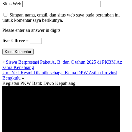
Situs Web
Simpan nama, email, dan situs web saya pada peramban ini
untuk komentar saya berikutnya.
Please enter an answer in digits:
five × three =
«
Siswa Berprestasi Paket A, B, dan C tahun 2025 di PKBM Az
zahra Kepahiang
Umi Yesi Resmi Dilantik sebagai Ketua DPW Astina Provinsi
Bengkulu
»
Kegiatan PKW Batik Diwo Kepahiang