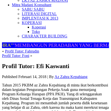
LK3 AZ ZAHRA MADANI
Mitra Madani Konsultant
SABU SABU
LITERASI DIGITAL
IMPLENTASI K 2013
KOPERASI
Koperasi
Toko
CHARAKTER BUILDING
HRA"
"MEMBANGUN PERADABAN YANG BERMAR
«
Profil Tutor: Fahrudin
Profil Tutor: Foni
»
Profil Tutor: Efi Kaswanti
Published
Februari 14, 2018
|
By
Az Zahra Kepahiang
Tahun 2015 PKBM az Zahra Kepahiang di minta ikut berkontribusi
dalam kegiatan Pengurangan Pekerja Anak guna menunjang
Program Keluarga Harapan (PPA PKH). Yang di selenggarakan
oleh Dinas Sosial Tenaga Kerja dan Transmigrasi Kabupaten
Kepahiang. Program ini menambah jumlah peserta didik kesetaraan
yang belajar di az Zahra, oleh karena itu maka kami merekrut tenaga