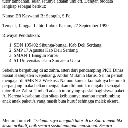
tutor tambahan, salah satunya adalah umi efi. Dengan biodata
lengkap sebagai berikut:
Nama: Efi Kaswanti Br Saragih, S.Pd
Tempat, Tanggal Lahir: Lubuk Pakam, 27 September 1990
Riwayat Pendidikan:
SDN 105402 Sibunga-bunga, Kab Deli Serdang
SMP 17 Agustus Kab Deli Serdang
SMAN 1 Bangun Purba
S1 Universitas Islam Sumatera Utara
Sebelum bergabung di az zahra, isteri dari pendamping PKH Dinas
Sosial Kabupaten Kepahiang, Abdul Mukmin Barus, SE ini pernah
mengajar di SMKN 2 Weskust. Namun karena kontraknya belum di
perpanjang maka beliau mengajukan diri untuk mengabdi sebagai
tutor di az Zahra. Umi efi adalah tutor yang spesial bagi siswa paket
A. Karena kesabaran dan sikap keibuannya mampu membimbing
anak anak paket A yang masih buta huruf sehingga melek aksara.
Menurut umi efi: “
selama saya menjadi tutor di az Zahra memiliki
kesan pribadi, baik secara sosial maupun emosional. Secara