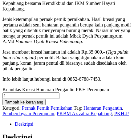
Kepahiang bersama Kemdikbud dan IKM Sumber Hayati
Kepahiang.
Jenis keterampilan pernak pernik pernikahan. Hasil kreasi yang
pertama adalah seni hantaran pengantin berupa kain panjang motif
batik yang dibentuk menyerupai burung merak. Narasumber yang
mengajar pernak pernik ini adalah Mbak Dyah Puspaningrum,
A.Md
Founder Dyah Kreasi Palembang.
Jasa membuat kreasi hantaran ini adalah Rp.35.000,- (
Tiga puluh
lima ribu rupiah)
permotif. Bahan yang digunakan adalah kain
panjang, koran, jarum pentul dll biasanya sudah disediakan oleh
pihak pengantin.
Info lebih lanjut hubungi kami di 0852-6788-7453.
Kuantitas Kreasi Hantaran Pengantin PKH Perempuan
Tambah ke keranjang
Kategori:
Pernak Pernik Pernikahan
Tag:
Hantaran Pengantin
,
Pemberdayaan Perempuan
,
PKBM Az zahra Kepahiang
,
PKH-P
Deskripsi
Deskripsi