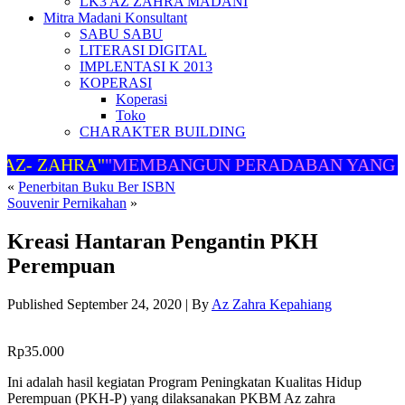
LK3 AZ ZAHRA MADANI
Mitra Madani Konsultant
SABU SABU
LITERASI DIGITAL
IMPLENTASI K 2013
KOPERASI
Koperasi
Toko
CHARAKTER BUILDING
Z- ZAHRA"
"MEMBANGUN PERADABAN YANG B
«
Penerbitan Buku Ber ISBN
Souvenir Pernikahan
»
Kreasi Hantaran Pengantin PKH
Perempuan
Published
September 24, 2020
|
By
Az Zahra Kepahiang
Rp
35.000
Ini adalah hasil kegiatan Program Peningkatan Kualitas Hidup
Perempuan (PKH-P) yang dilaksanakan PKBM Az zahra