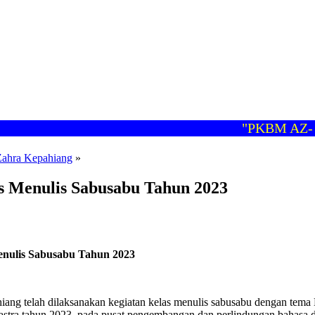
"PKBM AZ- Z
Zahra Kepahiang
»
s Menulis Sabusabu Tahun 2023
Menulis Sabusabu Tahun 2023
ng telah dilaksanakan kegiatan kelas menulis sabusabu dengan tema L
astra tahun 2023, pada pusat pengembangan dan perlindungan bahasa d