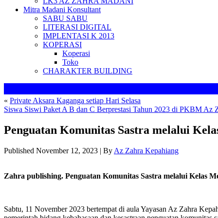
LK3 AZ ZAHRA MADANI
Mitra Madani Konsultant
SABU SABU
LITERASI DIGITAL
IMPLENTASI K 2013
KOPERASI
Koperasi
Toko
CHARAKTER BUILDING
«
Private Aksara Kaganga setiap Hari Selasa
Siswa Siswi Paket A B dan C Berprestasi Tahun 2023 di PKBM Az 
Penguatan Komunitas Sastra melalui Kela
Published
November 12, 2023
|
By
Az Zahra Kepahiang
Zahra publishing. Penguatan Komunitas Sastra melalui Kelas 
Sabtu, 11 November 2023 bertempat di aula Yayasan Az Zahra Kepahia
pemerintah bidang kebahasaan dan kesastraan penguatan komunitas s