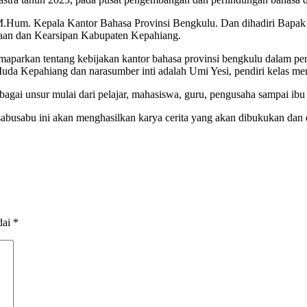
.,M.Hum. Kepala Kantor Bahasa Provinsi Bengkulu. Dan dihadiri Bap
aan dan Kearsipan Kabupaten Kepahiang.
aparkan tentang kebijakan kantor bahasa provinsi bengkulu dalam pe
uda Kepahiang dan narasumber inti adalah Umi Yesi, pendiri kelas me
erbagai unsur mulai dari pelajar, mahasiswa, guru, pengusaha sampai ib
 sabusabu ini akan menghasilkan karya cerita yang akan dibukukan dan 
dai
*