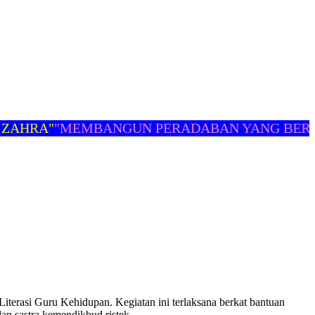
AHRA"
"MEMBANGUN PERADABAN YANG BERMA
iterasi Guru Kehidupan. Kegiatan ini terlaksana berkat bantuan
an sastra kemendikbud ristek.