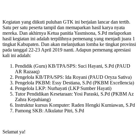
Kegiatan yang diikuti puluhan GTK ini berjalan lancar dan tertib.
Satu per satu peserta tampil dan memaparkan hasil karya nyata
mereka. Dan akhirnya Ketua panitia Yasmisona, S.Pd melaporkan
hasil kegiatan ini adalah terpilihnya pemenang yang menjadi juara 1
tingkat Kabupaten. Dan akan melanjutkan lomba ke tingkat provinsi
pada tanggal 22-23 April 2019 nanti. Adapun pemenang apresiasi
kali ini adalah:
Pendidik (Guru) KB/TPA/SPS: Suci Hayani, S.Pd (PAUD
AR Razaaq)
Pengelola KB/TPA/SPS: Ida Royani (PAUD Oryza Sativa)
Pengelola PKBM: Essy Destiana, S.Pd (PKBM Excellencia)
Pengelola LKP: Nurhayati (LKP Sumber Hayati)
Tutor Pendidikan Kesetaraan: Yosi Paraski, S.Pd (PKBM Az
Zahra Kepahiang)
Instruktur kursus Komputer: Raden Hengki Kurniawan, S.Pd
Pamong SKB: Alkulatur Pitri, S.Pd
Selamat ya!