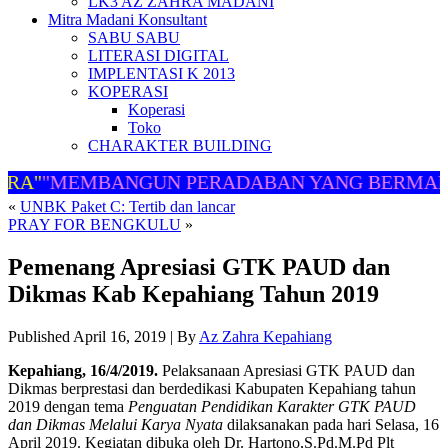
LK3 AZ ZAHRA MADANI
Mitra Madani Konsultant
SABU SABU
LITERASI DIGITAL
IMPLENTASI K 2013
KOPERASI
Koperasi
Toko
CHARAKTER BUILDING
A"
"MEMBANGUN PERADABAN YANG BERMART
«
UNBK Paket C: Tertib dan lancar
PRAY FOR BENGKULU
»
Pemenang Apresiasi GTK PAUD dan
Dikmas Kab Kepahiang Tahun 2019
Published
April 16, 2019
|
By
Az Zahra Kepahiang
Kepahiang, 16/4/2019.
Pelaksanaan Apresiasi GTK PAUD dan
Dikmas berprestasi dan berdedikasi Kabupaten Kepahiang tahun
2019 dengan tema
Penguatan Pendidikan Karakter GTK PAUD
dan Dikmas Melalui Karya Nyata
dilaksanakan pada hari Selasa, 16
April 2019. Kegiatan dibuka oleh Dr. Hartono,S.Pd.M.Pd Plt