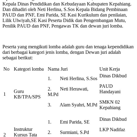
Kepala Dinas Pendidikan dan Kebudayaan Kabupaten Kepahiang.
Dan dihadiri oleh Neti Herlina, S.Sos Kepala Bidang Pembinaan
PAUD dan PNF, Emi Parida, SE Kasi Kurikulum dan penilaian,
Lilik Ulwiyah,SE Kasi Peserta Didik dan Pengembangan Mutu,
Penilik PAUD dan PNF, Pengawas TK dan dewan juri lomba.
Peserta yang mengikuti lomba adalah guru dan tenaga kependidikan
dari berbagai kategori jenis lomba, dengan Dewan juri adalah
sebagai berikut:
No
Kategori lomba
Nama Juri
Unit Kerja
Dinas Dikbud
1. Neti Herlina, S.Sos
PAUD
2. Neti Herawati,
Guru
Handayani
1
M.Pd
KB/TPA/SPS
SMKN 02
3. Alam Syahri, M.Pd
Kepahiang
Dinas Dikbud
1. Emi Parida, SE
Instruktur
LKP Nadifaz
2. Surmiani, S.Pd
2
Kursus Tata