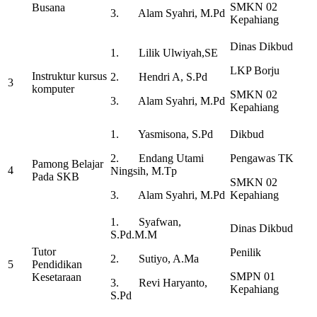
SMKN 02
Busana
3. Alam Syahri, M.Pd
Kepahiang
Dinas Dikbud
1. Lilik Ulwiyah,SE
LKP Borju
Instruktur kursus
2. Hendri A, S.Pd
3
komputer
SMKN 02
3. Alam Syahri, M.Pd
Kepahiang
1. Yasmisona, S.Pd
Dikbud
2. Endang Utami
Pengawas TK
Pamong Belajar
4
Ningsih, M.Tp
Pada SKB
SMKN 02
3. Alam Syahri, M.Pd
Kepahiang
1. Syafwan,
Dinas Dikbud
S.Pd.M.M
Tutor
Penilik
2. Sutiyo, A.Ma
5
Pendidikan
SMPN 01
Kesetaraan
3. Revi Haryanto,
Kepahiang
S.Pd