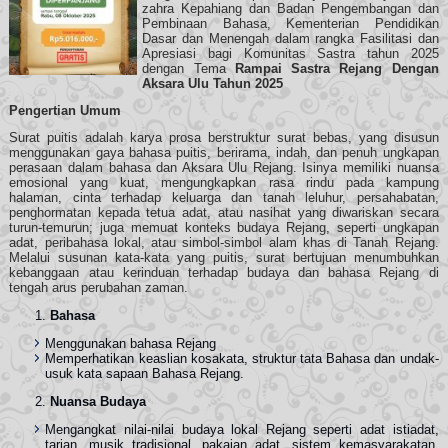
zahra Kepahiang dan Badan Pengembangan dan
Pembinaan Bahasa, Kementerian Pendidikan
Dasar dan Menengah dalam rangka Fasilitasi dan
Apresiasi bagi Komunitas Sastra tahun 2025
dengan Tema
Rampai Sastra Rejang Dengan
Aksara Ulu Tahun 2025
Pengertian Umum
Surat puitis adalah karya prosa berstruktur surat bebas, yang disusun
menggunakan gaya bahasa puitis, berirama, indah, dan penuh ungkapan
perasaan dalam bahasa dan Aksara Ulu Rejang. Isinya memiliki nuansa
emosional yang kuat, mengungkapkan rasa rindu pada kampung
halaman, cinta terhadap keluarga dan tanah leluhur, persahabatan,
penghormatan kepada tetua adat, atau nasihat yang diwariskan secara
turun-temurun; juga memuat konteks budaya Rejang, seperti ungkapan
adat, peribahasa lokal, atau simbol-simbol alam khas di Tanah Rejang.
Melalui susunan kata-kata yang puitis, surat bertujuan menumbuhkan
kebanggaan atau kerinduan terhadap budaya dan bahasa Rejang di
tengah arus perubahan zaman.
Bahasa
Menggunakan bahasa Rejang
Memperhatikan keaslian kosakata, struktur tata Bahasa dan undak-
usuk kata sapaan Bahasa Rejang.
Nuansa Budaya
Mengangkat nilai-nilai budaya lokal Rejang seperti adat istiadat,
tarian, musik tradisional, pakaian adat, sistem kemasyarakatan,