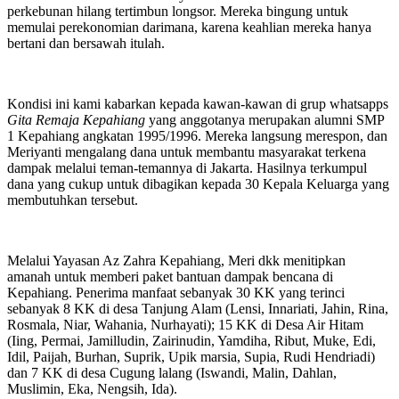
perkebunan hilang tertimbun longsor. Mereka bingung untuk
memulai perekonomian darimana, karena keahlian mereka hanya
bertani dan bersawah itulah.
Kondisi ini kami kabarkan kepada kawan-kawan di grup whatsapps
Gita Remaja Kepahiang
yang anggotanya merupakan alumni SMP
1 Kepahiang angkatan 1995/1996. Mereka langsung merespon, dan
Meriyanti mengalang dana untuk membantu masyarakat terkena
dampak melalui teman-temannya di Jakarta. Hasilnya terkumpul
dana yang cukup untuk dibagikan kepada 30 Kepala Keluarga yang
membutuhkan tersebut.
Melalui Yayasan Az Zahra Kepahiang, Meri dkk menitipkan
amanah untuk memberi paket bantuan dampak bencana di
Kepahiang. Penerima manfaat sebanyak 30 KK yang terinci
sebanyak 8 KK di desa Tanjung Alam (Lensi, Innariati, Jahin, Rina,
Rosmala, Niar, Wahania, Nurhayati); 15 KK di Desa Air Hitam
(Iing, Permai, Jamilludin, Zairinudin, Yamdiha, Ribut, Muke, Edi,
Idil, Paijah, Burhan, Suprik, Upik marsia, Supia, Rudi Hendriadi)
dan 7 KK di desa Cugung lalang (Iswandi, Malin, Dahlan,
Muslimin, Eka, Nengsih, Ida).