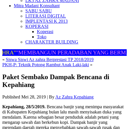
LK3 AZ ZAHRA MADANI
Mitra Madani Konsultant
SABU SABU
LITERASI DIGITAL
IMPLENTASI K 2013
KOPERASI
Koperasi
Toko
CHARAKTER BUILDING
HRA"
"MEMBANGUN PERADABAN YANG BERMAR
«
Siswa Siswi Az zahra Berprestasi TP 2018/2019
PKH-P: Teknik Potong Rambut Anak Laki-laki
»
Paket Sembako Dampak Bencana di
Kepahiang
Published
Mei 28, 2019
|
By
Az Zahra Kepahiang
Kepahiang, 28/5/2019.
Bencana banjir yang menimpa masyarakat
di Kabupaten Kepahiang bulan lalu masih menyisakan duka yang
mendalam. Karena sebagian besar penduduk adalah petani yang
mengarap sawah dan berkebun kopi. Dampak banjir yang
merendam daerah mereka menyebabkan sawah-sawah rusak dan