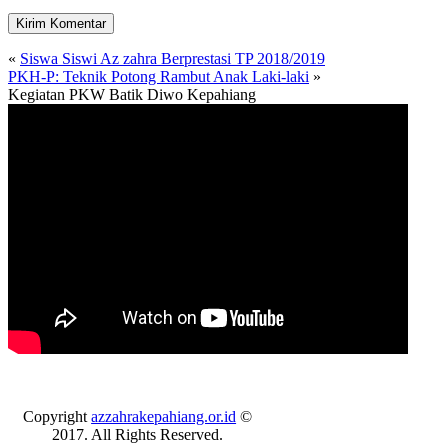
«
Siswa Siswi Az zahra Berprestasi TP 2018/2019
PKH-P: Teknik Potong Rambut Anak Laki-laki
»
Kegiatan PKW Batik Diwo Kepahiang
Copyright
azzahrakepahiang.or.id
©
2017. All Rights Reserved.