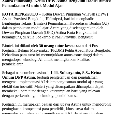
Zahra Publishing.
Ketua DPW Astina Bengkulu Hadiri Bimtek
Pemanfaatan AI untuk Modul Ajar
KOTA BENGKULU
– Ketua Dewan Pimpinan Wilayah (DPW)
Astina Provinsi Bengkulu,
Helmiyesi
, hari ini menghadiri
Bimbingan Teknis (Bimtek) Pemanfaatan Kecerdasan Buatan (AI)
dalam pembuatan modul ajar. Acara yang diselenggarakan oleh
Dewan Pimpinan Daerah (DPD) Astina Kota Bengkulu ini
berlangsung di Aula Soekarno BPMP Provinsi Bengkulu.
Bimtek ini diikuti oleh
30 orang tutor kesetaraan
dari Pusat
Kegiatan Belajar Masyarakat (PKBM) Pelita Abadi Kota Bengkulu.
Kehadiran para tutor ini menunjukkan antusiasme tinggi dalam
mengadopsi teknologi AI untuk meningkatkan kualitas
pembelajaran.
Sebagai narasumber nasional,
Lilik Subaryanto, S.S., Ketua
Umum DPP Astina
, berbagi pengetahuan dan pengalaman
mengenai implementasi AI dalam penyusunan modul ajar yang
efektif dan inovatif. Materi yang disampaikan diharapkan dapat
membekali para tutor dengan keterampilan baru yang relevan
dengan perkembangan teknologi pendidikan saat ini.
Kegiatan ini merupakan bagian dari upaya Astina untuk mendorong
peningkatan kompetensi para pendidik, khususnya dalam
memanfaatkan teknologi canggih seperti AI, demi menciptakan