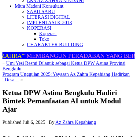
LK3 AZ ZAHRA MADANI
Mitra Madani Konsultant
SABU SABU
LITERASI DIGITAL
IMPLENTASI K 2013
KOPERASI
Koperasi
Toko
CHARAKTER BUILDING
ZAHRA"
"MEMBANGUN PERADABAN YANG BERM
«
Umi Yesi Resmi Dilantik sebagai Ketua DPW Astina Provinsi
Bengkulu
Program Unggulan 2025: Yayasan Az Zahra Kepahiang Hadirkan
“Desa…
»
Ketua DPW Astina Bengkulu Hadiri
Bimtek Pemanfaatan AI untuk Modul
Ajar
Published
Juli 6, 2025
|
By
Az Zahra Kepahiang