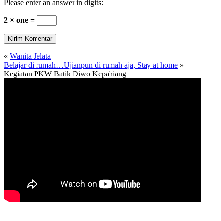
Please enter an answer in digits:
2 × one =
«
Wanita Jelata
Belajar di rumah…Ujianpun di rumah aja, Stay at home
»
Kegiatan PKW Batik Diwo Kepahiang