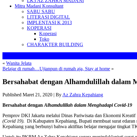
LK3 AZ ZAHRA MADANI
Mitra Madani Konsultant
SABU SABU
LITERASI DIGITAL
IMPLENTASI K 2013
KOPERASI
Koperasi
Toko
CHARAKTER BUILDING
«
Wanita Jelata
Belajar di rumah…Ujianpun di rumah aja, Stay at home
»
Bersahabat dengan Alhamdulillah dalam 
Published
Maret 21, 2020
|
By
Az Zahra Kepahiang
Bersahabat dengan
Alhamdulillah dalam Menghadapi Covid-19
Pemprov DKI Jakarta melalui Dinas Pariwisata dan Ekonomi Kreatif 
(Covid 19).
Di Kabupaten Kepahiang, Bupati membuat surat edaran
Kepahiang yang berbunyi bahwa aktifitas belajar mengajar tingkat 
Untuk itu PKBM Az Zahra Kepahiang segera menindaklanjuti surat eda