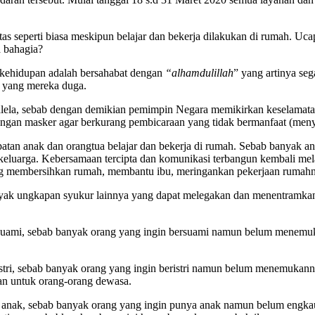
itas seperti biasa meskipun belajar dan bekerja dilakukan di rumah. Uc
a bahagia?
i kehidupan adalah bersahabat dengan
“alhamdulillah
” yang artinya se
ng yang mereka duga.
lela, sebab dengan demikian pemimpin Negara memikirkan keselamatan r
ngan masker agar berkurang pembicaraan yang tidak bermanfaat (menye
atan anak dan orangtua belajar dan bekerja di rumah. Sebab banyak a
eluarga. Kebersamaan tercipta dan komunikasi terbangun kembali melal
ong membersihkan rumah, membantu ibu, meringankan pekerjaan rumah
ak ungkapan syukur lainnya yang dapat melegakan dan menentramkan 
 suami, sebab banyak orang yang ingin bersuami namun belum menem
stri, sebab banyak orang yang ingin beristri namun belum menemukanny
an untuk orang-orang dewasa.
a anak, sebab banyak orang yang ingin punya anak namun belum engk