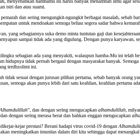
ehati, menyebabkan hambamu ini harus banyak menambah ilmu agar se
 istri dan atau suami.
pemarah dan sering mengungkit-ngungkit berbagai masalah, sebab banya
empatan untuk mendoakan semoga beliau segera sadar bahwa kemaraha
n, yang sebagiannya suka demo minta tuntutan gaji dan kesejahteraan
karnyapun sampai tidak ada yang digulung. Dengan punya karyawan, se
lilingku sebagian ada yang menyakiti, walaupun hamba-Mu ini telah b
alam hidupnya tidak pernah bergaul dengan masyarakat banyak. Semoga
g terdhzolimi ini.
 tidak sesuai dengan jurusan pilihan pertama, sebab banyak orang ya
san, semoga akan punya lebih dari satu keahlian, keahlian pertama ada
Alhamdulillah
”, dan dengan sering mengucapkan
alhamdulillah
, milya
dan dengan sering merasa berat dan bahkan enggan mengucapkan
alh
dikejar-kejar prestasi? Berani hadapi virus covid-19 dengan
Alhamduli
 akan meningkatkan imunitas dalam diri kita sehingga dapat menangka