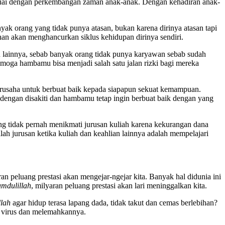
suai dengan perkembangan zaman anak-anak. Dengan kehadiran anak-
k orang yang tidak punya atasan, bukan karena dirinya atasan tapi
n akan menghancurkan siklus kehidupan dirinya sendiri.
 lainnya, sebab banyak orang tidak punya karyawan sebab sudah
moga hambamu bisa menjadi salah satu jalan rizki bagi mereka
erusaha untuk berbuat baik kepada siapapun sekuat kemampuan.
 dengan disakiti dan hambamu tetap ingin berbuat baik dengan yang
ng tidak pernah menikmati jurusan kuliah karena kekurangan dana
lah jurusan ketika kuliah dan keahlian lainnya adalah mempelajari
ran peluang prestasi akan mengejar-ngejar kita. Banyak hal didunia ini
amdulillah
, milyaran peluang prestasi akan lari meninggalkan kita.
llah
agar hidup terasa lapang dada, tidak takut dan cemas berlebihan?
l virus dan melemahkannya.