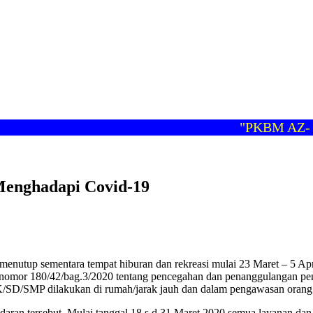
"PKBM AZ- ZAH
Menghadapi Covid-19
menutup sementara tempat hiburan dan rekreasi mulai 23 Maret – 5 Ap
 nomor 180/42/bag.3/2020 tentang pencegahan dan penanggulangan p
TK/SD/SMP dilakukan di rumah/jarak jauh dan dalam pengawasan orang 
ran tersebut. Mulai tanggal 18 s.d 31 Maret 2020 semua layanan dan p