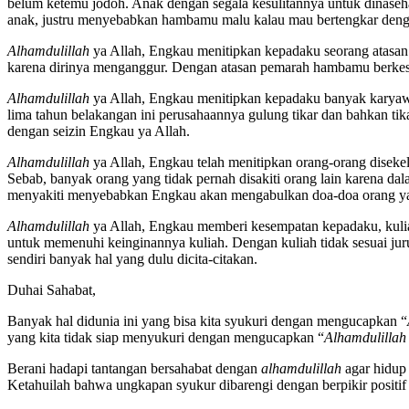
belum ketemu jodoh. Anak dengan segala kesulitannya untuk dinas
anak, justru menyebabkan hambamu malu kalau mau bertengkar dengan
Alhamdulillah
ya Allah, Engkau menitipkan kepadaku seorang atasan 
karena dirinya menganggur. Dengan atasan pemarah hambamu berkes
Alhamdulillah
ya Allah, Engkau menitipkan kepadaku banyak karyawa
lima tahun belakangan ini perusahaannya gulung tikar dan bahkan ti
dengan seizin Engkau ya Allah.
Alhamdulillah
ya Allah, Engkau telah menitipkan orang-orang diseke
Sebab, banyak orang yang tidak pernah disakiti orang lain karena d
menyakiti menyebabkan Engkau akan mengabulkan doa-doa orang yan
Alhamdulillah
ya Allah, Engkau memberi kesempatan kepadaku, kuliah
untuk memenuhi keinginannya kuliah. Dengan kuliah tidak sesuai juru
sendiri banyak hal yang dulu dicita-citakan.
Duhai Sahabat,
Banyak hal didunia ini yang bisa kita syukuri dengan mengucapkan “
yang kita tidak siap menyukuri dengan mengucapkan “
Alhamdulillah
Berani hadapi tantangan bersahabat dengan
alhamdulillah
agar hidup 
Ketahuilah bahwa ungkapan syukur dibarengi dengan berpikir positif