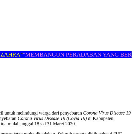
RA"
"MEMBANGUN PERADABAN YANG BERMAR
ril untuk melindungi warga dari penyebaran
Corona Virus Disease 19
enyebaran
Corona Virus Disease 19 (Covid 19)
di Kabupaten
tua mulai tanggal 18 s.d 31 Maret 2020.
roses tatap muka ditiadakan. Seluruh peserta didik paket A/B/C