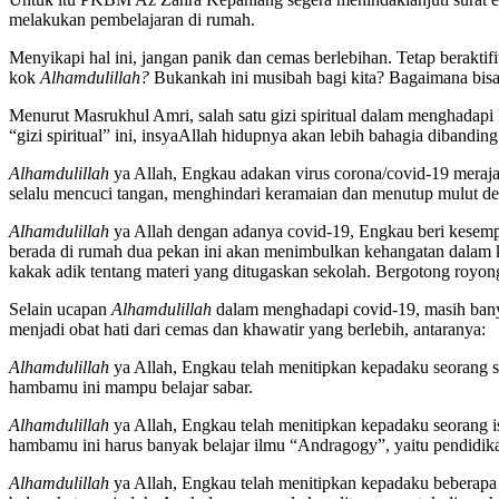
melakukan pembelajaran di rumah.
Menyikapi hal ini, jangan panik dan cemas berlebihan. Tetap beraktif
kok
Alhamdulillah?
Bukankah ini musibah bagi kita? Bagaimana bis
Menurut Masrukhul Amri, salah satu gizi spiritual dalam menghadap
“gizi spiritual” ini, insyaAllah hidupnya akan lebih bahagia dibandi
Alhamdulillah
ya Allah, Engkau adakan virus corona/covid-19 meraja
selalu mencuci tangan, menghindari keramaian dan menutup mulut de
Alhamdulillah
ya Allah dengan adanya covid-19, Engkau beri kesemp
berada di rumah dua pekan ini akan menimbulkan kehangatan dalam k
kakak adik tentang materi yang ditugaskan sekolah. Bergotong roy
Selain ucapan
Alhamdulillah
dalam menghadapi covid-19, masih bany
menjadi obat hati dari cemas dan khawatir yang berlebih, antaranya:
Alhamdulillah
ya Allah, Engkau telah menitipkan kepadaku seorang
hambamu ini mampu belajar sabar.
Alhamdulillah
ya Allah, Engkau telah menitipkan kepadaku seorang i
hambamu ini harus banyak belajar ilmu “Andragogy”, yaitu pendidik
Alhamdulillah
ya Allah, Engkau telah menitipkan kepadaku beberap