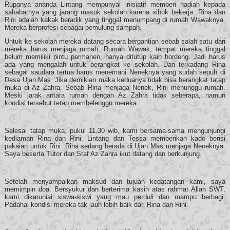
Rupanya ananda Lintang mempunyai inisiatif memberi hadiah kepada
sahabatnya yang jarang masuk sekolah karena sibuk bekerja. Rina dan
Rini adalah kakak beradik yang tinggal menumpang di rumah Wawaknya.
Mereka berprofesi sebagai pemulung sampah.
Untuk ke sekolah mereka datang secara bergantian sebab salah satu dari
mereka harus menjaga rumah. Rumah Wawak, tempat mereka tinggal
belum memiliki pintu permanen, hanya ditutup kain hordeng. Jadi harus
ada yang mengalah untuk berangkat ke sekolah. Dan terkadang Rina
sebagai saudara tertua harus menemani Neneknya yang sudah sepuh di
Desa Ujan Mas. Jika demikian maka keduanya tidak bisa berangkat tatap
muka di Az Zahra. Sebab Rina menjaga Nenek, Rini menunggu rumah.
Meski jarak antara rumah dengan Az Zahra tidak seberapa, namun
kondisi tersebut tetap membelenggu mereka.
Selesai tatap muka, pukul 11.30 wib, kami bersama-sama mengunjungi
kediaman Rina dan Rini. Lintang dan Tessa memberikan kado berisi
pakaian untuk Rini. Rina sedang berada di Ujan Mas menjaga Neneknya.
Saya beserta Tutor dan Staf Az Zahra ikut datang dan berkunjung.
Setelah menyampaikan maksud dan tujuan kedatangan kami, saya
memimpin doa. Bersyukur dan berterima kasih atas rahmat Allah SWT,
kami dikaruniai siswa-siswi yang mau perduli dan mampu berbagi.
Padahal kondisi mereka tak jauh lebih baik dari Rina dan Rini.