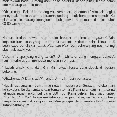
meletakkan kado.” Lintang dan Tessa berdiri di depan pintu, bicara pelan
dan menatapku malu-malu.
“Oh…tunggu Pak Udin datang ya…sebentar lagi datang.” Aku tak begitu
menyimak percakapan tadi karena sedang sibuk beres-beres rumah. Ku
pikir anak ini datang kepagian, sebab jadwal tatap muka dimulai pukul
08.00 wib nanti.
Namun, ketika jadwal tatap muka baru akan dimulai,
supraise!
Ada
kejadian luar biasa yang kami temui hari ini. Di depan kelas tersusun 3
buah kado bertuliskan
untuk Rina dan Rini.
Dan sekeranjang nasi kuning
plus lauk pauknya.
“Apa ini, siapa yang ulang tahun?” Umi Efi tutor yang mengajar paket A
hari ini terkejut dan mencoba mencari informasi.
“Hadiah untuk Rina dan Rini Mii” jawab Tessa yang duduk di bagian
belakang.
“Oh…kenapa? Dari siapa?” Tanya Umi Efi masih penasaran.
“Nggak apa-apa mii, cuma mau ngasih hadiah aja. Supaya mereka rajin
ke sekolah. Itu dari Lintang dan teman-teman. Kami iuran dan minta sama
tetangga juga. Terkumpul uang 300 ribu. Kami belikan baju baru untuk
Rina dan Rini Mii.” Tessa menjelaskan panjang lebar, sementara Lintang
hanya tersenyum di sampingnya. Mengangguk dan menatap Ibu Gurunya
sambil tersenyum.