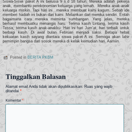
Siswa-Siswi paket A ini berusia 9 s.d 18 tahun. Mereka adalah pekerja
anak, membantu perekonomian keluarga yang lemah. Mereka anak-anak
keluarga miskin. Tapi hari ini…mereka membuat kami kagum. Sebab ide
memberi hadiah ini bukan dari kami. Melainkan dari mereka sendiri. Entah
bagaimana cara mereka meminta sumbangan. Yang jelas, mereka
berhasil membuatku menangis haru. Terima kasih Lintang, terima kasih
Tessa, terima kasih anak-anakku. Hari ini hari Jum’at, hari terbaik untuk
berbagi kasih. Di awal bulan Februari menjadi saksi. Betapa hebat
kekuatan kasih sayang diantara siswa paket A ini. Semoga akan lahir
pemimpin bangsa dari sosok mereka di kelak kemudian hari. Aamiin.
Posted in
BERITA PKBM
Tinggalkan Balasan
Alamat email Anda tidak akan dipublikasikan.
Ruas yang wajib
ditandai
*
Komentar
*