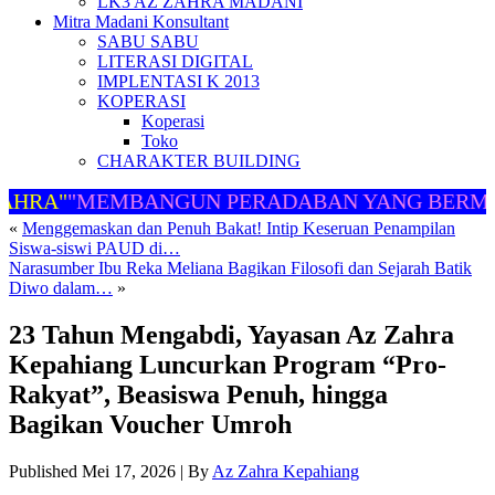
LK3 AZ ZAHRA MADANI
Mitra Madani Konsultant
SABU SABU
LITERASI DIGITAL
IMPLENTASI K 2013
KOPERASI
Koperasi
Toko
CHARAKTER BUILDING
HRA"
"MEMBANGUN PERADABAN YANG BERMAR
«
Menggemaskan dan Penuh Bakat! Intip Keseruan Penampilan
Siswa-siswi PAUD di…
Narasumber Ibu Reka Meliana Bagikan Filosofi dan Sejarah Batik
Diwo dalam…
»
23 Tahun Mengabdi, Yayasan Az Zahra
Kepahiang Luncurkan Program “Pro-
Rakyat”, Beasiswa Penuh, hingga
Bagikan Voucher Umroh
Published
Mei 17, 2026
|
By
Az Zahra Kepahiang