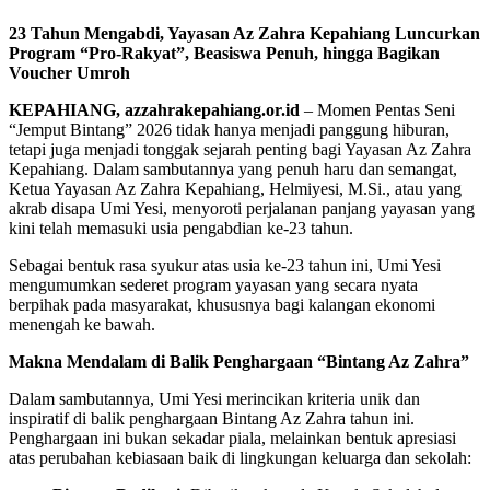
23 Tahun Mengabdi, Yayasan Az Zahra Kepahiang Luncurkan
Program “Pro-Rakyat”, Beasiswa Penuh, hingga Bagikan
Voucher Umroh
KEPAHIANG, azzahrakepahiang.or.id
– Momen Pentas Seni
“Jemput Bintang” 2026 tidak hanya menjadi panggung hiburan,
tetapi juga menjadi tonggak sejarah penting bagi Yayasan Az Zahra
Kepahiang. Dalam sambutannya yang penuh haru dan semangat,
Ketua Yayasan Az Zahra Kepahiang, Helmiyesi, M.Si., atau yang
akrab disapa Umi Yesi, menyoroti perjalanan panjang yayasan yang
kini telah memasuki usia pengabdian ke-23 tahun.
Sebagai bentuk rasa syukur atas usia ke-23 tahun ini, Umi Yesi
mengumumkan sederet program yayasan yang secara nyata
berpihak pada masyarakat, khususnya bagi kalangan ekonomi
menengah ke bawah.
Makna Mendalam di Balik Penghargaan “Bintang Az Zahra”
Dalam sambutannya, Umi Yesi merincikan kriteria unik dan
inspiratif di balik penghargaan Bintang Az Zahra tahun ini.
Penghargaan ini bukan sekadar piala, melainkan bentuk apresiasi
atas perubahan kebiasaan baik di lingkungan keluarga dan sekolah: