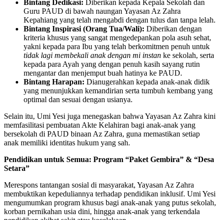
Bintang Dedikasi:
Diberikan kepada Kepala Sekolah dan
Guru PAUD di bawah naungan Yayasan Az Zahra
Kepahiang yang telah mengabdi dengan tulus dan tanpa lelah.
Bintang Inspirasi (Orang Tua/Wali):
Diberikan dengan
kriteria khusus yang sangat mengedepankan pola asuh sehat,
yakni kepada para Ibu yang telah berkomitmen penuh untuk
tidak lagi membekali anak dengan mi instan
ke sekolah, serta
kepada para Ayah yang dengan penuh kasih sayang rutin
mengantar dan menjemput buah hatinya ke PAUD.
Bintang Harapan:
Dianugerahkan kepada anak-anak didik
yang menunjukkan kemandirian serta tumbuh kembang yang
optimal dan sesuai dengan usianya.
Selain itu, Umi Yesi juga menegaskan bahwa Yayasan Az Zahra kini
memfasilitasi pembuatan Akte Kelahiran bagi anak-anak yang
bersekolah di PAUD binaan Az Zahra, guna memastikan setiap
anak memiliki identitas hukum yang sah.
Pendidikan untuk Semua: Program “Paket Gembira” & “Desa
Setara”
Merespons tantangan sosial di masyarakat, Yayasan Az Zahra
membuktikan kepeduliannya terhadap pendidikan inklusif. Umi Yesi
mengumumkan program khusus bagi anak-anak yang putus sekolah,
korban pernikahan usia dini, hingga anak-anak yang terkendala