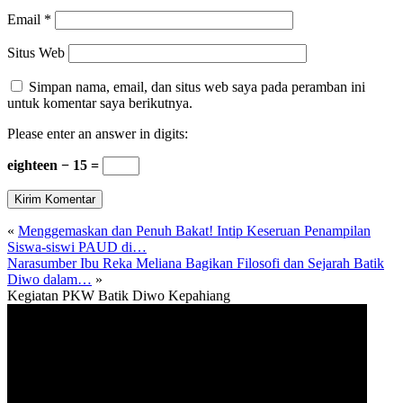
Email
*
Situs Web
Simpan nama, email, dan situs web saya pada peramban ini
untuk komentar saya berikutnya.
Please enter an answer in digits:
eighteen − 15 =
«
Menggemaskan dan Penuh Bakat! Intip Keseruan Penampilan
Siswa-siswi PAUD di…
Narasumber Ibu Reka Meliana Bagikan Filosofi dan Sejarah Batik
Diwo dalam…
»
Kegiatan PKW Batik Diwo Kepahiang