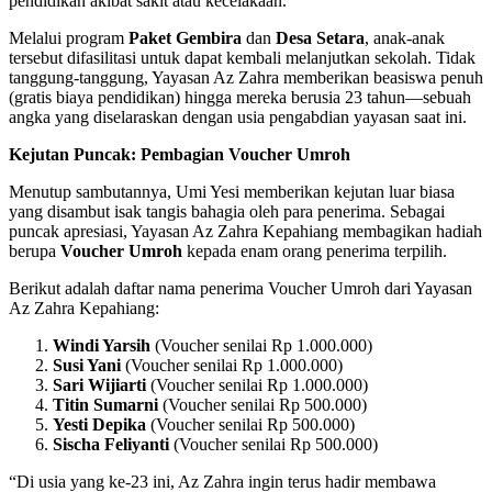
pendidikan akibat sakit atau kecelakaan.
Melalui program
Paket Gembira
dan
Desa Setara
, anak-anak
tersebut difasilitasi untuk dapat kembali melanjutkan sekolah. Tidak
tanggung-tanggung, Yayasan Az Zahra memberikan beasiswa penuh
(gratis biaya pendidikan) hingga mereka berusia 23 tahun—sebuah
angka yang diselaraskan dengan usia pengabdian yayasan saat ini.
Kejutan Puncak: Pembagian Voucher Umroh
Menutup sambutannya, Umi Yesi memberikan kejutan luar biasa
yang disambut isak tangis bahagia oleh para penerima. Sebagai
puncak apresiasi, Yayasan Az Zahra Kepahiang membagikan hadiah
berupa
Voucher Umroh
kepada enam orang penerima terpilih.
Berikut adalah daftar nama penerima Voucher Umroh dari Yayasan
Az Zahra Kepahiang:
Windi Yarsih
(Voucher senilai Rp 1.000.000)
Susi Yani
(Voucher senilai Rp 1.000.000)
Sari Wijiarti
(Voucher senilai Rp 1.000.000)
Titin Sumarni
(Voucher senilai Rp 500.000)
Yesti Depika
(Voucher senilai Rp 500.000)
Sischa Feliyanti
(Voucher senilai Rp 500.000)
“Di usia yang ke-23 ini, Az Zahra ingin terus hadir membawa